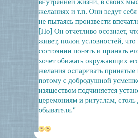
внутренней жизни, в своих мы
желаниях и т.п. Они ведут себя
не пытаясь произвести впечатл
[Но] Он отчетливо осознает, чт
живет, полон условностей, что 
состоянии понять и принять ег
хочет обижать окружающих его
желания оспаривать принятые 
потому с добродушной усмешк
изяществом подчиняется уста
церемониям и ритуалам, столь
обывателя."