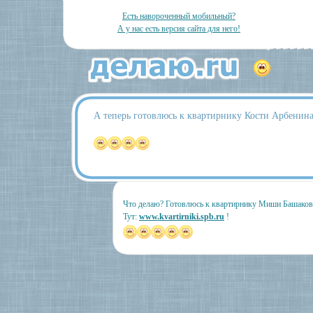
Есть навороченный мобильный?
А у нас есть версия сайта для него!
А теперь готовлюсь к квартирнику Кости Арбенина 
Что делаю? Готовлюсь к квартирнику Миши Башакова! 
Тут:
www.kvartirniki.spb.ru
!