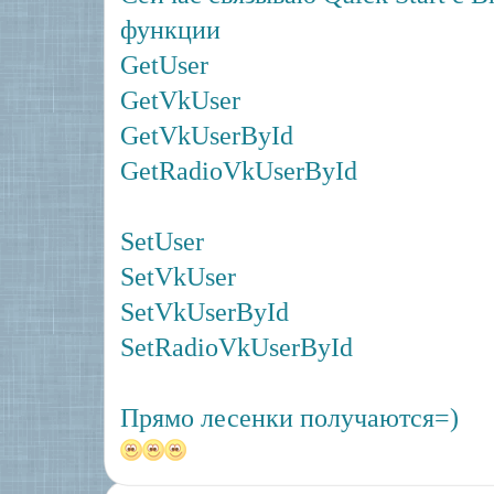
функции
GetUser
GetVkUser
GetVkUserById
GetRadioVkUserById
SetUser
SetVkUser
SetVkUserById
SetRadioVkUserById
Прямо лесенки получаются=)