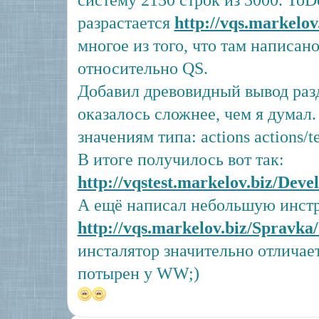
систему 2150 строк из 3000. ToD
разрастается
http://vqs.markelo
многое из того, что там написан
относительно QS.
Добавил древовидный вывод раз
оказалось сложнее, чем я думал.
значениям типа: actions actions/te
В итоге получилось вот так:
http://vqstest.markelov.biz/Deve
А ещё написал небольшую инстр
http://vqs.markelov.biz/Spravka
инсталятор значительно отличает
потырен у WW;)