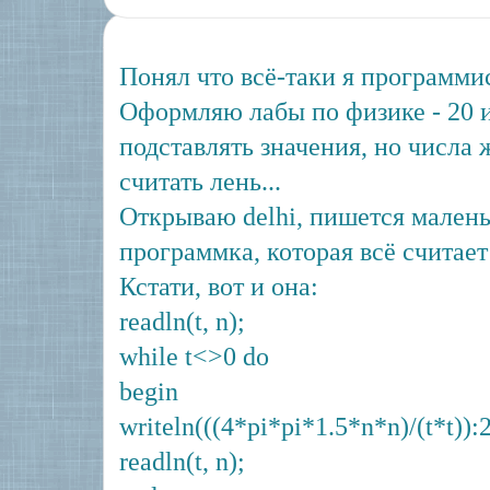
Понял что всё-таки я программис
Оформляю лабы по физике - 20 и
подставлять значения, но числа 
считать лень...
Открываю delhi, пишется малень
программка, которая всё считает
Кстати, вот и она:
readln(t, n);
while t<>0 do
begin
writeln(((4*pi*pi*1.5*n*n)/(t*t)):2
readln(t, n);