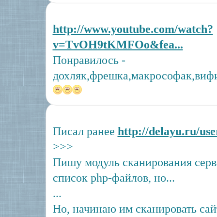
http://www.youtube.com/watch?
v=TvOH9tKMFOo&fea...
Понравилось -
дохляк,фрешка,макрософак,виф
Писал ранее
http://delayu.ru/us
>>>
Пишу модуль сканирования серв
список php-файлов, но...
...
Но, начинаю им сканировать сай