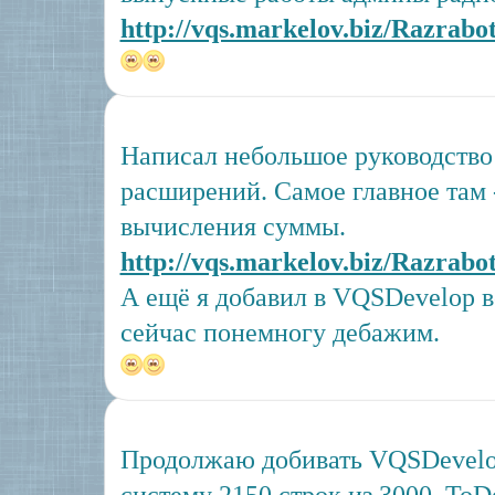
http://vqs.markelov.biz/Razrabo
Написал небольшое руководство
расширений. Самое главное там 
вычисления суммы.
http://vqs.markelov.biz/Razrabo
А ещё я добавил в VQSDevelop в
сейчас понемногу дебажим.
Продолжаю добивать VQSDevelop