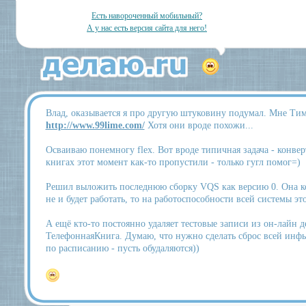
Есть навороченный мобильный?
А у нас есть версия сайта для него!
Влад, оказывается я про другую штуковину подумал. Мне Тиму
http://www.99lime.com/
Хотя они вроде похожи...
Осваиваю понемногу flex. Вот вроде типичная задача - конвер
книгах этот момент как-то пропустили - только гугл помог=)
Решил выложить последнюю сборку VQS как версию 0. Она кон
не и будет работать, то на работоспособности всей системы это
А ещё кто-то постоянно удаляет тестовые записи из он-лайн 
ТелефоннаяКнига. Думаю, что нужно сделать сброс всей инф
по расписанию - пусть обудаляются))