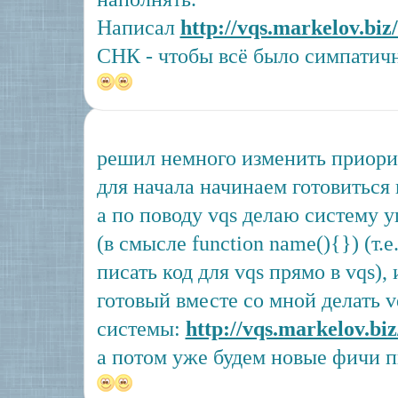
Написал
http://vqs.markelov.biz
СНК - чтобы всё было симпатич
решил немного изменить приори
для начала начинаем готовиться 
а по поводу vqs делаю систему 
(в смысле function name(){}) (т.
писать код для vqs прямо в vqs),
готовый вместе со мной делать v
системы:
http://vqs.markelov.bi
а потом уже будем новые фичи п