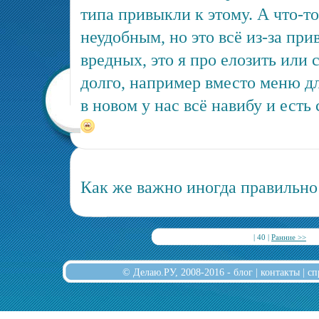
типа привыкли к этому. А что-т
неудобным, но это всё из-за при
вредных, это я про елозить или 
долго, например вместо меню д
в новом у нас всё навибу и есть
Как же важно иногда правильно 
| 40 |
Ранние >>
© Делаю.РУ, 2008-2016 -
блог
|
контакты
|
сп