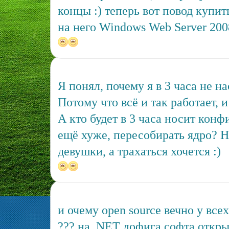
концы :) теперь вот повод купит
на него Windows Web Server 2008
Я понял, почему я в 3 часа не н
Потому что всё и так работает, и
А кто будет в 3 часа носит конф
ещё хуже, пересобирать ядро? На
девушки, а трахаться хочется :)
и очему open source вечно у все
??? на .NET дофига софта откры