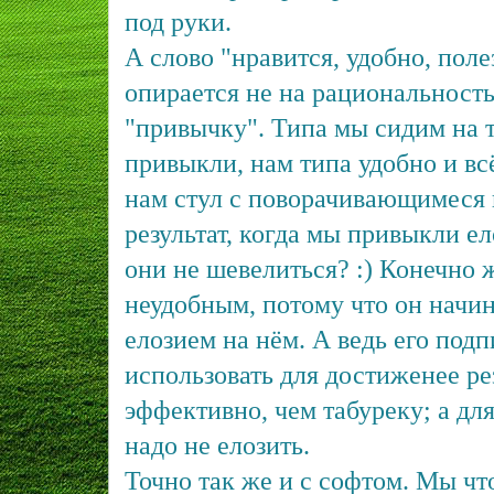
под руки.
А слово "нравится, удобно, пол
опирается не на рациональность
"привычку". Типа мы сидим на т
привыкли, нам типа удобно и вс
нам стул с поворачивающимеся 
результат, когда мы привыкли ел
они не шевелиться? :) Конечно ж
неудобным, потому что он начин
елозием на нём. А ведь его по
использовать для достиженее ре
эффективно, чем табуреку; а для
надо не елозить.
Точно так же и с софтом. Мы чт