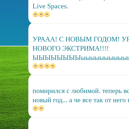
Live Spaces.
УРААА! С НОВЫМ ГОДОМ! У
НОВОГО ЭКСТРИМА!!!!
ЫЫЫЫЫЫЫЫыыыыыыыыыы
помирился с любимой. теперь в
новый год... а че все так от него