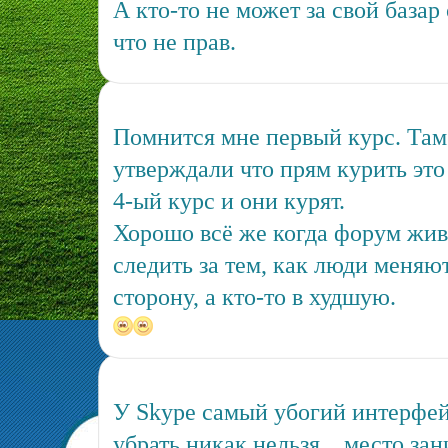
А кто-то не может за свой базар 
что не прав.
Помнится мне первый курс. Там
утверждали что прям курить это 
4-ый курс и они курят.
Хорошо всё же когда форум жив
следить за тем, как люди меняю
сторону, а кто-то в худшую.
У Skype самый убогий интерфейс
убрать никак нельзя... место за