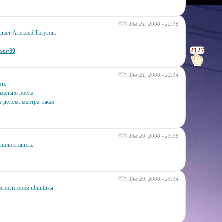
Янв 21, 2008 - 22:16
лает Алексей Татузов:
2127
user/30
Янв 21, 2008 - 22:14
ми.
рмально поела.
я делом. мантра такая.
Янв 20, 2008 - 23:38
ушла ставить..
Янв 20, 2008 - 23:14
репозитория ubuntu-ы.