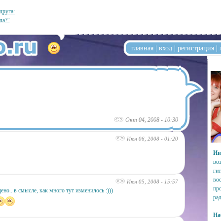
друга:
ла?"
главная
|
вход
|
регистрация
|
Окт 04, 2008 - 10:30
Июл 06, 2008 - 01:20
Ин
во
гит
во
Июл 05, 2008 - 15:57
пр
ено.. в смысле, как много тут изменилось :)))
ра
На