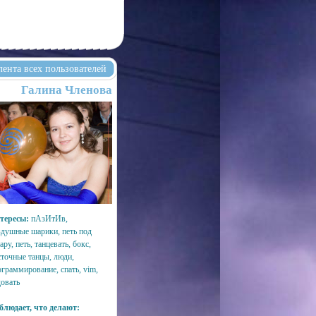
лента всех пользователей
Галина Членова
тересы:
пАзИтИв,
здушные шарики, петь под
ару, петь, танцевать, бокс,
сточные танцы, люди,
ограммирование, спать, vim,
довать
блюдает, что делают: