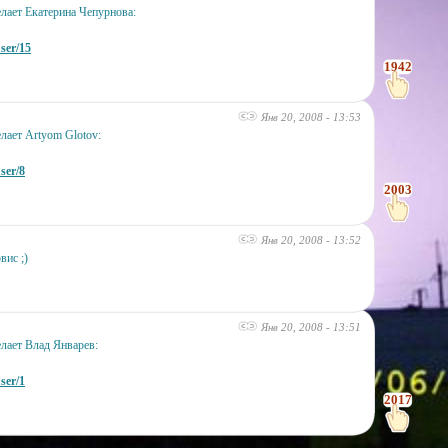
лает Екатерина Чепурнова:
user/15
1942
Янв 20, 2008 - 13:53
лает Artyom Glotov:
ser/8
2003
Янв 20, 2008 - 13:52
вис ;)
Янв 20, 2008 - 13:51
лает Влад Январев:
ser/1
2017