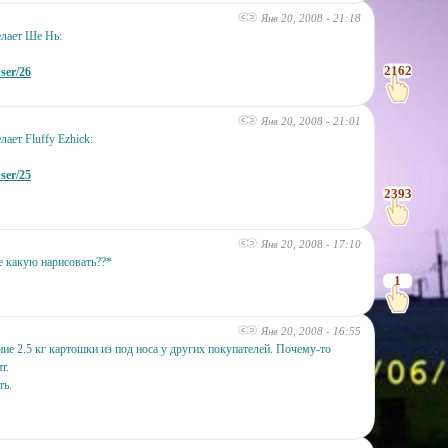
Янв 20, 2008 - 21:18
елает Ше Нь:
2162
user/26
Янв 20, 2008 - 21:01
ает Fluffy Ezhick:
user/25
2393
Янв 20, 2008 - 17:10
е какую нарисовать??*
1
Янв 20, 2008 - 16:55
ние 2.5 кг картошки из под носа у других покупателей. Почему-то
т.
ть.