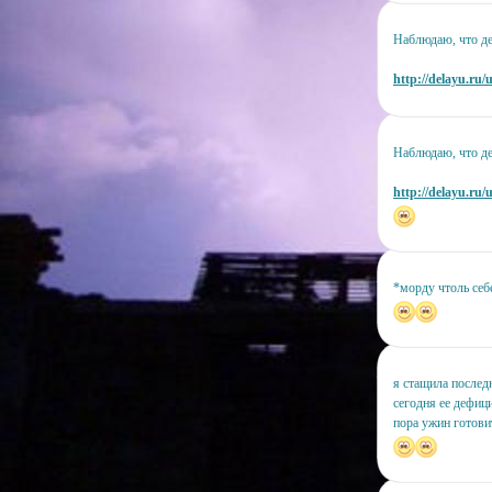
Наблюдаю, что д
http://delayu.ru/
Наблюдаю, что дел
http://delayu.ru/
*морду чтоль себ
я стащила послед
сегодня ее дефици
пора ужин готови