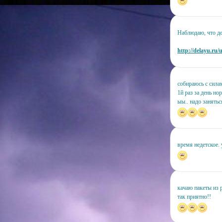
Наблюдаю, что де
http://delayu.ru/
собираюсь с сила
1й раз за день но
ыы.. надо занятьс
время недетское. 
качаю пакеты из 
так приятно!!