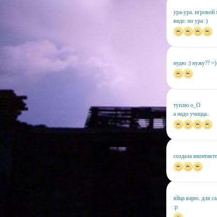
ура-ура. игровой 
виде. но ура :)
нудю :) нужу?? =) 
туплю о_О
а надо учицца..
создала вконтакте
яйца варю. для са
:р