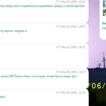
Фев 16, 2008 - 20:47
мир теперь умеет сохраняться и загружаться. правда, в совсем простом
По
Фев 15, 2008 - 18:47
Га
ну, короче, занудная я.
Фев 15, 2008 - 18:22
Фев 09, 2008 - 18:27
 группу МГУшного бокса. что угодно, только бы не учицца. фи :\
Фев 09, 2008 - 15:16
лата.