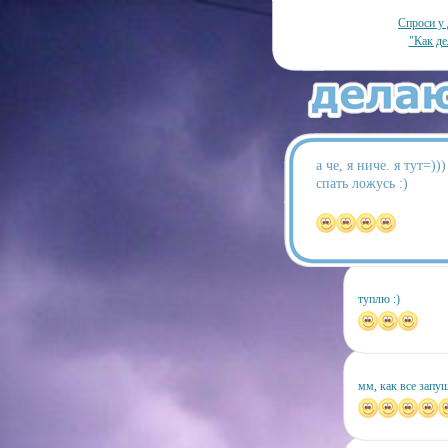
Спроси у 
"Как де
а че, я ниче. я тут=)))
спать ложусь :)
туплю :)
мм, как все запущ