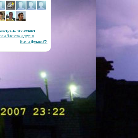
смотреть, что делают:
лина Членова и друзья
Все на
Делаю.РУ