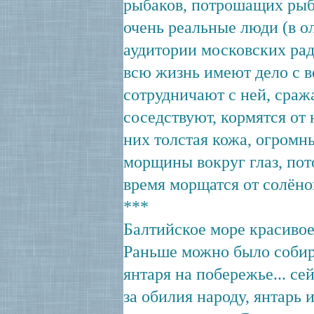
рыбаков, потрошащих рыбу
очень реальные люди (в о
аудитории московских рад
всю жизнь имеют дело с в
сотрудничают с ней, сраж
соседствуют, кормятся от 
них толстая кожа, огромн
морщины вокруг глаз, пот
время морщатся от солёног
***
Балтийское море красивое
Раньше можно было собир
янтаря на побережье... сей
за обилия народу, янтарь и