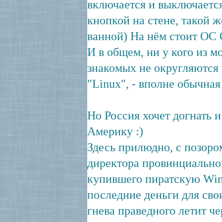
включается и выключаетс
кнопкой на стене, такой же
ванной) На нём стоит ОС G
И в общем, ни у кого из 
знакомых не округляются 
"Linux", - вполне обычная
Но Россия хочет догнать и
Америку :)
Здесь прилюдно, с позоро
директора провинциально
купившего пиратскую Wi
последние деньги для сво
гнева праведного летит че