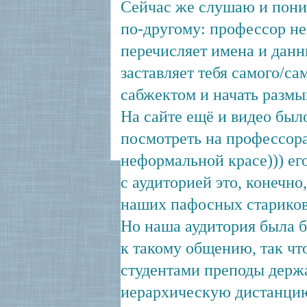
Сейчас же слушаю и пони
по-другому: профессор не
перечисляет имена и данн
заставляет тебя самого/са
сабжектом и начать размы
На сайте ещё и видео был
посмотреть на профессора
неформальной красе))) ег
с аудиторией это, конечно
наших пафосных стариков
Но наша аудитория была б
к такому общению, так чт
студентами преподы держ
иерархическую дистанцию