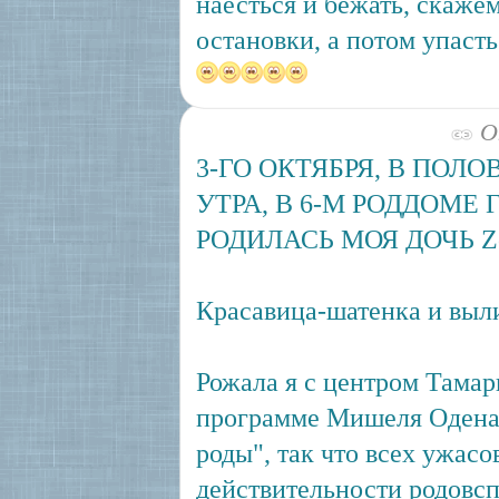
наесться и бежать, скажем
остановки, а потом упасть
Ок
3-ГО ОКТЯБРЯ, В ПОЛ
УТРА, В 6-М РОДДОМЕ 
РОДИЛАСЬ МОЯ ДОЧЬ Zof
Красавица-шатенка и выли
Рожала я с центром Тама
программе Мишеля Одена
роды", так что всех ужас
действительности родовс