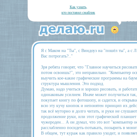
Как узнать,
кто поставил смайлик
Я с Маком на "Ты", с Виндоуз на "пошёл ты", а с
Вас потрогать?.."
Зря ребята говорят, что "Главное научиться рисоват
потом освоишь!", это неправильно. "Компьютер осв
выучить кое-какие графические программы на баум
структура мышления. Это подход.
Думаю, надо учиться и хорошо рисовать, и работат
одинаковым усилием. Иначе может получиться так, 
покупает книгу по фотошопу, и садится, и открыва
всю эту кучу кнопок и непонятен принцип их дейст
так всё муторно и долго читать, и руки не слушают
продолжение руки, или этот графический планшет
чужероден... А он думал, что это вот "компьютер ос
расслабленно посидеть-потыкать, позырить в мони
В общем, тут кураж как правило уходит, и появляе