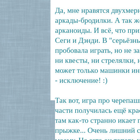
Да, мне нравятся двухмер
аркады-бродилки. А так ж
арканоиды. И всё, что пр
Сеги и Дэнди. В "серьёзн
пробовала играть, но не з
ни квесты, ни стрелялки,
может только машинки ино
- исключение! :)
Так вот, игра про черепаш
части получилась ещё кра
там как-то странно икает
прыжке... Очень лишний с