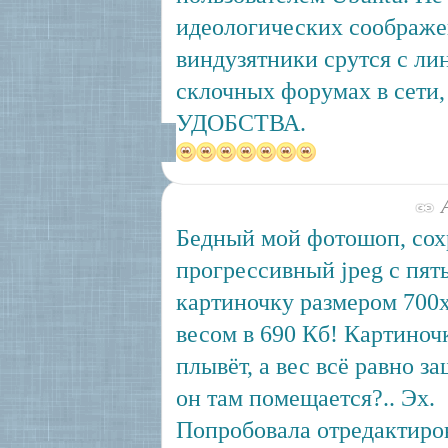
идеологических соображе
виндузятники срутся с ли
склочных форумах в сети,
УДОБСТВА.
А
Бедный мой фотошоп, со
прогрессивный jpeg c пят
картиночку размером 700х
весом в 690 Кб! Картиноч
плывёт, а вес всё равно з
он там помещается?.. Эх.
Попробовала отредактиров