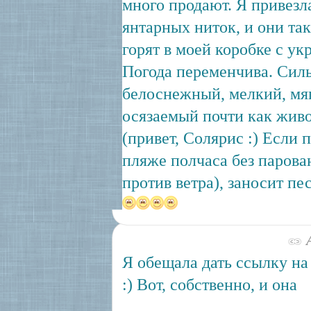
много продают. Я привезл
янтарных ниток, и они так
горят в моей коробке с у
Погода переменчива. Сил
белоснежный, мелкий, мя
осязаемый почти как жив
(привет, Солярис :) Если 
пляже полчаса без парова
против ветра), заносит пес
А
Я обещала дать ссылку на
:) Вот, собственно, и она