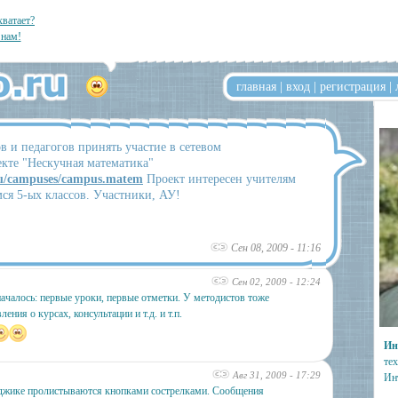
хватает?
нам!
главная
|
вход
|
регистрация
|
 и педагогов принять участие в сетевом
екте "Нескучная математика"
ru/campuses/campus.matem
Проект интересен учителям
ся 5-ых классов. Участники, АУ!
Сен 08, 2009 - 11:16
Сен 02, 2009 - 12:24
началось: первые уроки, первые отметки. У методистов тоже
ения о курсах, консультации и т.д. и т.п.
Ин
тех
Авг 31, 2009 - 17:29
Ин
джике пролистываются кнопками сострелками. Сообщения