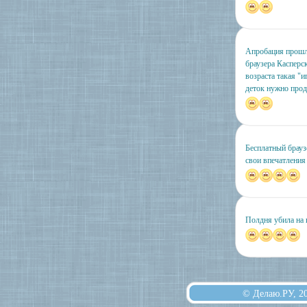
Апробация прошла
браузера Касперс
возраста такая "
деток нужно прод
Бесплатный брауз
свои впечатления
Полдня убила на 
© Делаю.РУ, 2