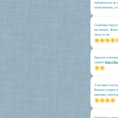
публикуются не ср
опубликовано, а в
Смайлики берутся
вы читаете. Жмет
писал то же
Дорогие участник
сервиса
http://d
Участники мастер
Контакт создать п
картинку, перехо
Готовлюсь к маст