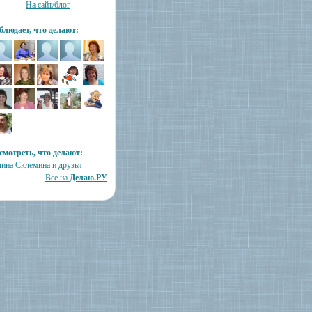
На сайт/блог
блюдает, что делают:
смотреть, что делают:
лина Склемина и друзья
Все на
Делаю.РУ