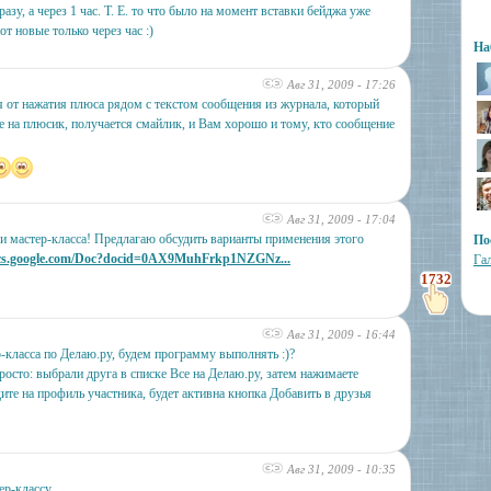
азу, а через 1 час. Т. Е. то что было на момент вставки бейджа уже
от новые только через час :)
На
Авг 31, 2009 - 17:26
 от нажатия плюса рядом с текстом сообщения из журнала, который
е на плюсик, получается смайлик, и Вам хорошо и тому, кто сообщение
Авг 31, 2009 - 17:04
и мастер-класса! Предлагаю обсудить варианты применения этого
По
ocs.google.com/Doc?docid=0AX9MuhFrkp1NZGNz...
Га
1732
Авг 31, 2009 - 16:44
-класса по Делаю.ру, будем программу выполнять :)?
росто: выбрали друга в списке Все на Делаю.ру, затем нажимаете
дите на профиль участника, будет активна кнопка Добавить в друзья
Авг 31, 2009 - 10:35
ер-классу.