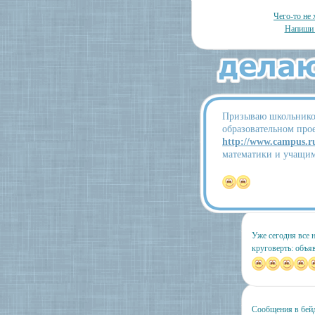
Чего-то не 
Напиши 
Призываю школьников
образовательном про
http://www.campus.
математики и учащим
Уже сегодня все 
круговерть: объявл
Сообщения в бей