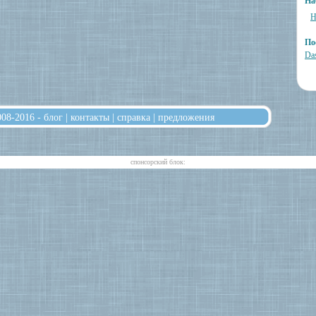
На
Н
По
Das
008-2016 -
блог
|
контакты
|
справка
|
предложения
cпонсорский блок: