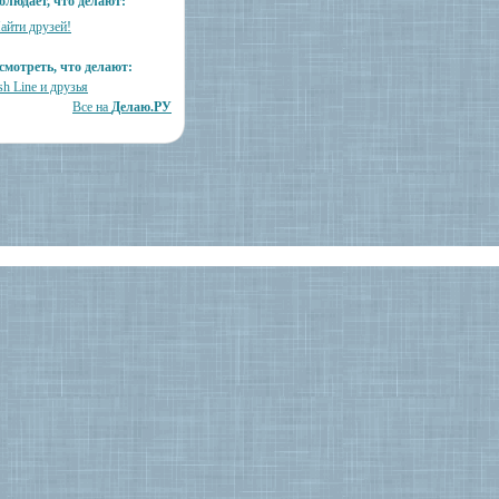
блюдает, что делают:
айти друзей!
смотреть, что делают:
h Line и друзья
Все на
Делаю.РУ