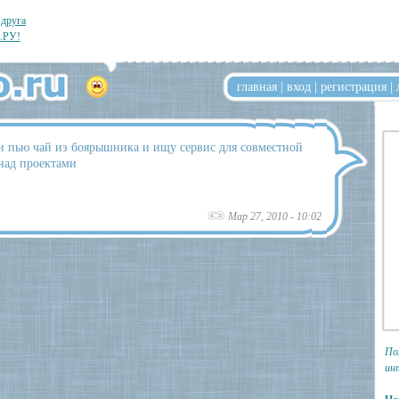
 друга
.РУ!
главная
|
вход
|
регистрация
|
ти пью чай из боярышника и ищу сервис для совместной
над проектами
Мар 27, 2010 - 10:02
По
ин