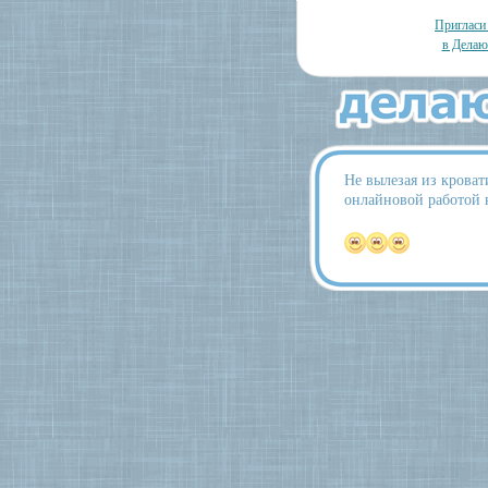
Пригласи
в Делаю
Не вылезая из крова
онлайновой работой 