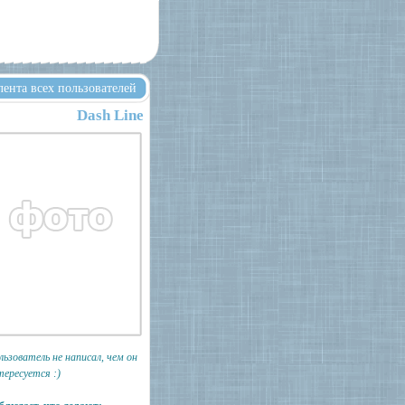
лента всех пользователей
Dash Line
льзователь не написал, чем он
тересуется :)