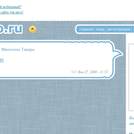
ый мобильный?
 сайта для него!
главная
|
вход
|
регистрация
|
т Миногина Тамара:
35
Янв 27, 2008 - 11:57
По
ин