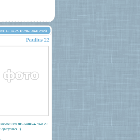
лента всех пользователей
Paulius 22
льзователь не написал, чем он
тересуется :)