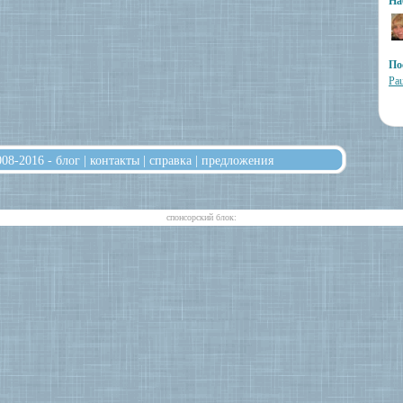
На
По
Pau
008-2016 -
блог
|
контакты
|
справка
|
предложения
cпонсорский блок: