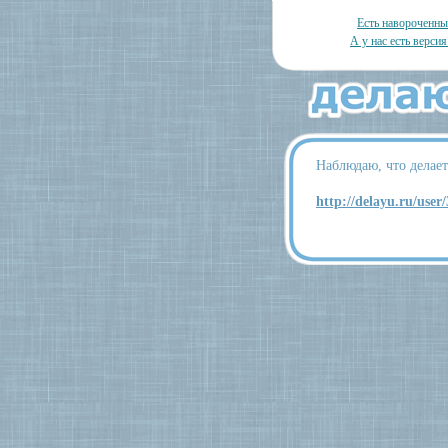
Есть навороченн
А у нас есть версия
Наблюдаю, что делае
http://delayu.ru/user/