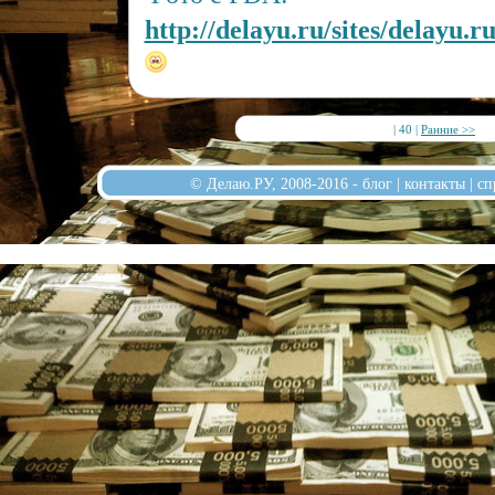
http://delayu.ru/sites/delayu.r
| 40 |
Ранние >>
© Делаю.РУ, 2008-2016 -
блог
|
контакты
|
сп