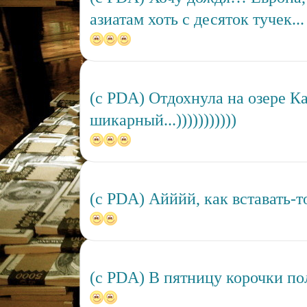
азиатам хоть с десяток тучек...
(c PDA) Отдохнула на озере Ка
шикарный...)))))))))))
(c PDA) Айййй, как вставать-то
(c PDA) В пятницу корочки пол