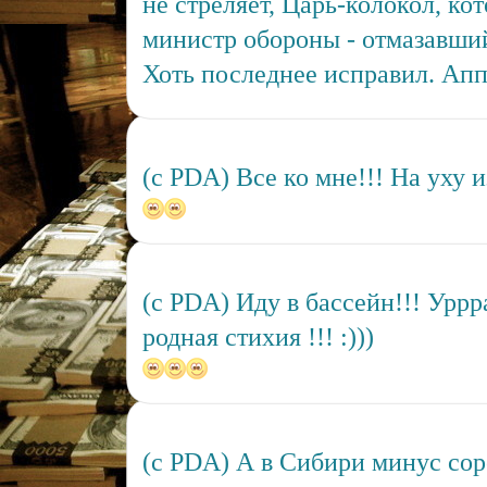
не стреляет, Царь-колокол, кот
министр обороны - отмазавши
Хоть последнее исправил. Ап
(c PDA) Все ко мне!!! На уху из
(c PDA) Иду в бассейн!!! Уррра
родная стихия !!! :)))
(c PDA) А в Сибири минус сор