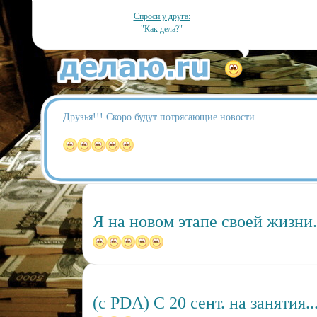
Спроси у друга:
"Как дела?"
Друзья!!! Скоро будут потрясающие новости...
Я на новом этапе своей жизни.
(c PDA) С 20 сент. на занятия...