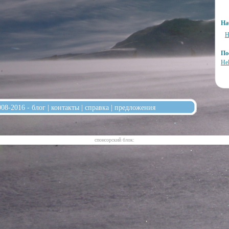
На
Н
По
He
008-2016 -
блог
|
контакты
|
справка
|
предложения
cпонсорский блок: