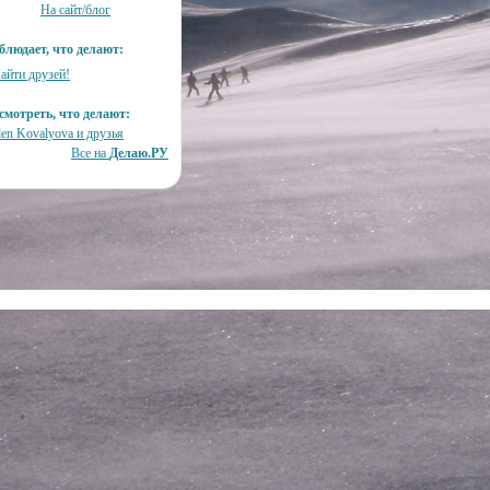
На сайт/блог
блюдает, что делают:
айти друзей!
смотреть, что делают:
len Kovalyova и друзья
Все на
Делаю.РУ