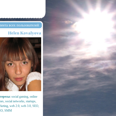
лента всех пользователей
Helen Kovalyova
тересы:
social gaming, online
es, social networks, startups,
keting, web 2.0, web 3.0, SEO,
O, SMM