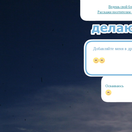
Ведешь свой бл
Расскажи посетителям 
Добавляйте меня в др
Осваиваюсь