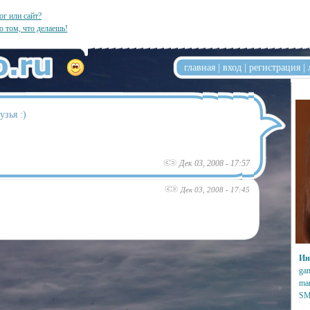
ог или сайт?
о том, что делаешь!
главная
|
вход
|
регистрация
|
узья :)
Дек 03, 2008 - 17:57
Дек 03, 2008 - 17:45
Ин
gam
mar
SM