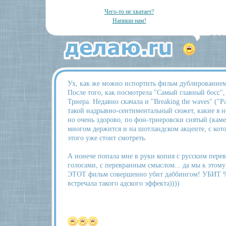
Чего-то не хватает?
Напиши нам!
Ух, как же можно испортить фильм дублирование
После того, как посмотрела "Самый главный босс"
Триера. Недавно скачала и "Breaking the waves" ("
такой надрывно-сентиментальный сюжет, какие я 
но очень здорово, по фон-триеровски снятый (каме
многом держится и на шотландском акценте, с кот
этого уже стоит смотреть.
А нонече попала мне в руки копия с русским перев
голосами, с перевранным смыслом... да мы к этому
ЭТОТ фильм совершенно убит даббингом! УБИТ %
встречала такого адского эффекта))))