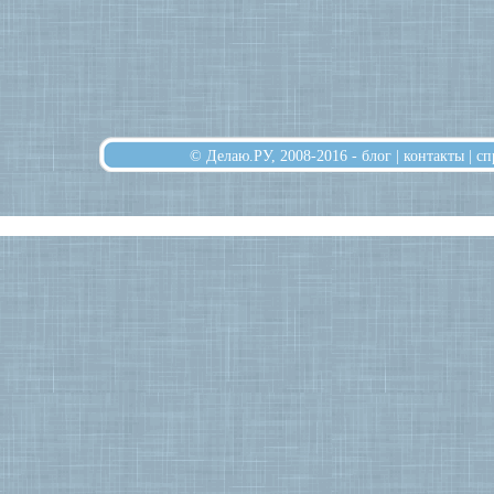
© Делаю.РУ, 2008-2016 -
блог
|
контакты
|
сп