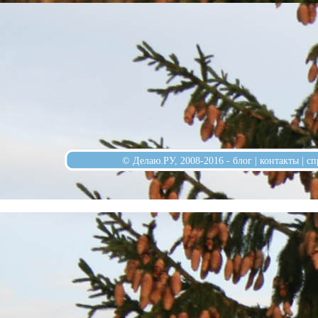
© Делаю.РУ, 2008-2016 -
блог
|
контакты
|
сп