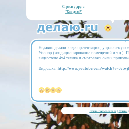
Спроси у друга:
"Как дела?"
Недавно делали видеопрезентацию, управляемую 
Упонор (кондиционирование помещений и т.д.). П
видеостене 4x4 телика и смотрелась очень прикольн
Видюшка:
http://www.youtube.com/watch?v=3ctw
Лента пользователя
|
Лента 