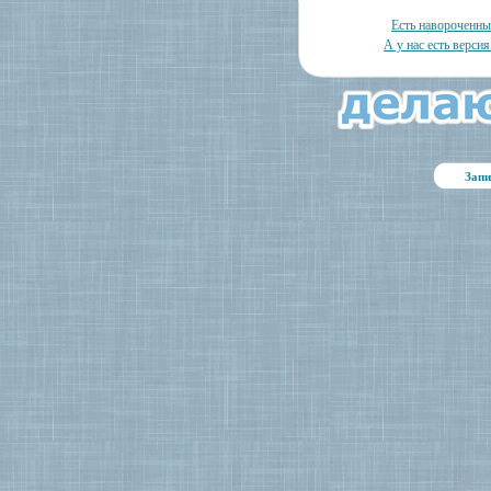
Есть навороченн
А у нас есть версия
Запи