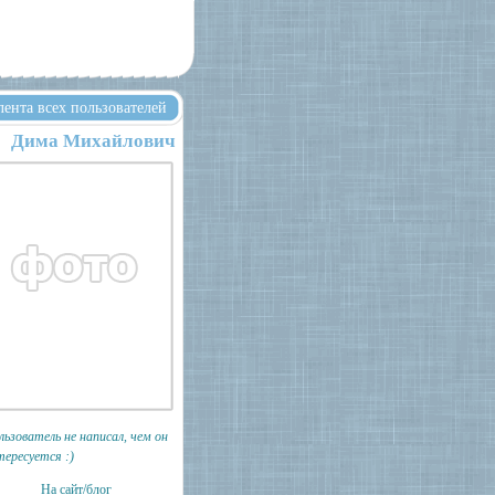
лента всех пользователей
Дима Михайлович
льзователь не написал, чем он
тересуется :)
На сайт/блог