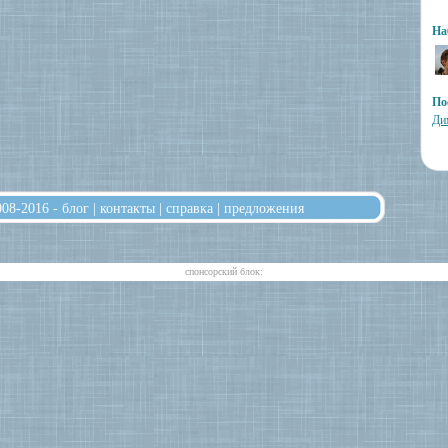
На
По
Ди
008-2016 -
блог
|
контакты
|
справка
|
предложения
cпонсорский блок: