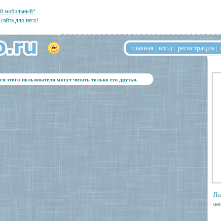
ый мобильный?
 сайта для него!
главная
|
вход
|
регистрация
|
си этого пользователя могут читать только его друзья.
По
ин