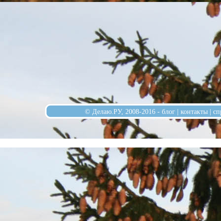
© Делаю.РУ, 2008-2016 -
блог
|
контакты
|
сп