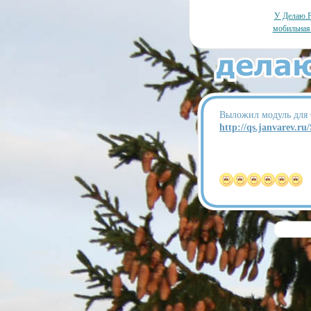
У Делаю.Р
мобильная
Выложил модуль для Q
http://qs.janvarev.r