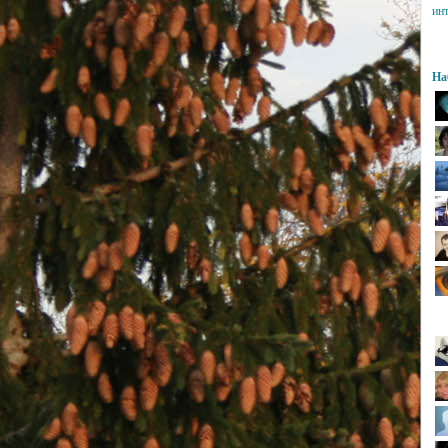
ин
На