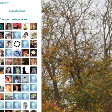
теллект
На сайт/блог
блюдает, что делают: