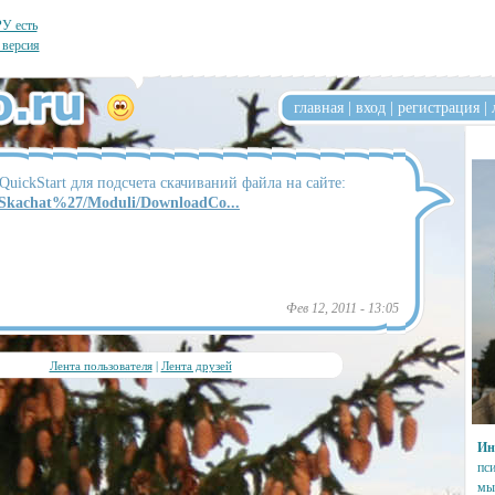
У есть
 версия
главная
|
вход
|
регистрация
|
uickStart для подсчета скачиваний файла на сайте:
u/Skachat%27/Moduli/DownloadCo...
Фев 12, 2011 - 13:05
Лента пользователя
|
Лента друзей
Ин
пс
мы