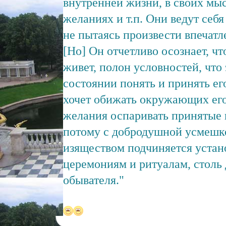
внутренней жизни, в своих мы
желаниях и т.п. Они ведут себя
не пытаясь произвести впечатл
[Но] Он отчетливо осознает, чт
живет, полон условностей, что 
состоянии понять и принять ег
хочет обижать окружающих его
желания оспаривать принятые 
потому с добродушной усмешк
изяществом подчиняется уста
церемониям и ритуалам, столь
обывателя."