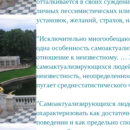
отталкивается в своих суждения
личных пессимистических или
установок, желаний, страхов, н
"Исключительно многообещаю
одна особенность самоактуал
отношение к неизвестному. … 
самоактуализирующихся людей
неизвестность, неопределенност
пугает среднестатистического 
"Самоактуализирующихся люд
охарактеризовать как достаточ
поведении и как предельно сп