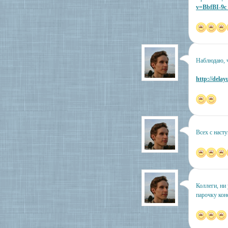
v=BbfBI-9c
Наблюдаю, ч
http://delay
Всех с наст
Коллеги, ни
парочку кон