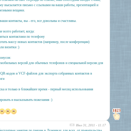
ему высылается письмо с ссылками на ваши работы, презентацией и
лезными вещами.
ваши контакты, вы - его, все довольны и счастливы.
 всего работает, когда:
няться контактами по телефону
ботать массу новых контактов (например, после конференции)
али визитки :)
онусов:
 мобильных версий для обычных телефонов и специальной версии для
 QR-кодов и VCF-файлов для экспорта собранных контактов в
иги
уска и только в ближайшее время - первый месяц использования
ровать и высказывать пожелания :)
1823
Июл 31, 2011 - 11:17
бесплатные занятия по танцам в Лужниках для всех, от правительства