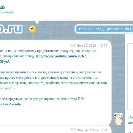
ать,
л смайлик
главная
|
вход
|
регистрация
|
Фев 25, 2013 - 12:55
олик по нашему самому продуктовому продукту для сенсорных
резентационному стенду:
http://www.youtube.com/watch?
SPytA
ше всего нравится - так это то, что там достаточно для добавления
се просто скопировать в определенную папку; а это означает, что
ожет все сделать и поправить, особенно если это захочется ему сделать
момент :).
с есть предложение по аренде экранов вместе с этим ПО:
list.ru/Arenda
4697
По
ин
Фев 04, 2013 - 17:24