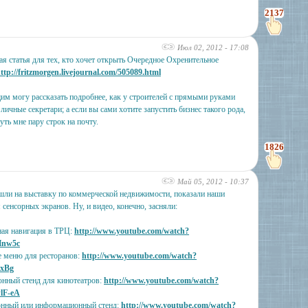
2137
Июл 02, 2012 - 17:08
ая статья для тех, кто хочет открыть Очередное Охренительное
ttp://fritzmorgen.livejournal.com/505089.html
м могу рассказать подробнее, как у строителей с прямыми руками
ичные секретари; а если вы сами хотите запустить бизнес такого рода,
уть мне пару строк на почту.
1826
Май 05, 2012 - 10:37
ли на выставку по коммерческой недвижимости, показали наши
 сенсорных экранов. Ну, и видео, конечно, засняли:
ая навигация в ТРЦ:
http://www.youtube.com/watch?
Hnw5c
 меню для ресторанов:
http://www.youtube.com/watch?
PxBg
нный стенд для кинотеатров:
http://www.youtube.com/watch?
lF-eA
онный или информационный стенд:
http://www.youtube.com/watch?