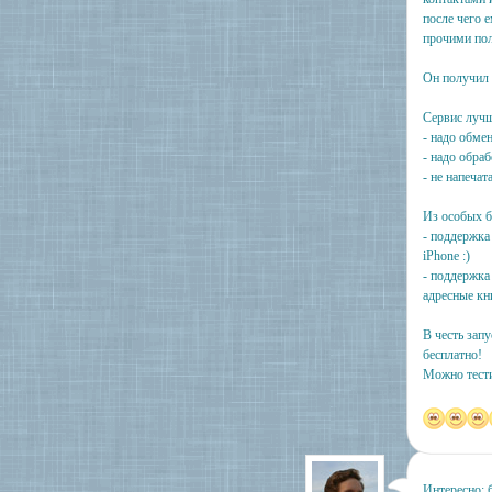
после чего 
прочими по
Он получил 
Сервис лучше
- надо обме
- надо обра
- не напечат
Из особых б
- поддержка
iPhone :)
- поддержка
адресные кн
В честь зап
бесплатно!
Можно тести
Интересно: 