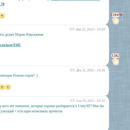
_78
220494
Янв 22, 2012 - 19:03
то делает Мария Николаевна:
u.ru/user/1345
1562
Дек 31, 2011 - 14:36
упающим Новым годом! :)
Сен 15, 2011 - 10:35
 у кого нет знакомых, которые хорошо разбираются в Unity3D? Мне бы
сультаций + есть идеи нескольких проектов.