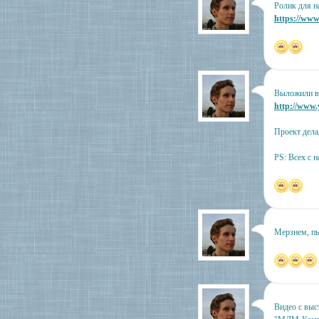
Ролик для н
https://w
Выложили ви
http://www
Проект дела
PS: Всех с 
Мерзнем, пы
Видео с выс