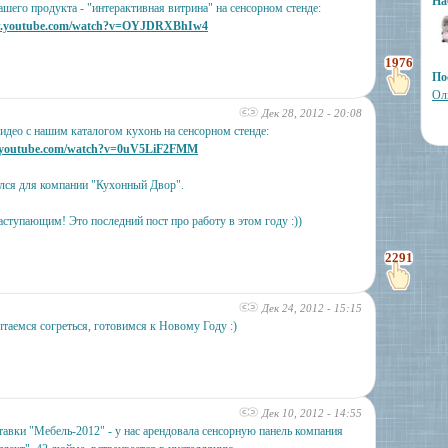
На
ашего продукта - "интерактивная витрина" на сенсорном стенде:
ww.youtube.com/watch?v=OYJDRXBhIw4
1976
По
Ол
Дек 28, 2012 - 20:08
део с нашим каталогом кухонь на сенсорном стенде:
.youtube.com/watch?v=0uV5LiF2FMM
лся для компании "Кухонный Двор".
наступающим! Это последний пост про работу в этом году :))
2291
Дек 24, 2012 - 15:15
таемся согреться, готовимся к Новому Году :)
Дек 10, 2012 - 14:55
тавки "Мебель-2012" - у нас арендовала сенсорную панель компания