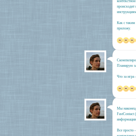
контекстной 
происходит 
инструкция
Как с таким
приложу.
Скомпилиров
Планирую за
Что за игра -
Мы наконец-
FastContact (
информации
Все просто 
контактами и