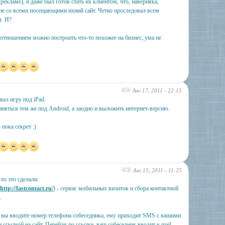
рекламе), и даже был готов стать их клиентом, что, наверняка,
не со всеми посещающими ихний сайт. Четко проследовал всем
м. И?
 отношением можно построить что-то похожее на бизнес, ума не
Авг 17, 2011 - 22:15
ал игру под iPad.
няться тем же под Android, а заодно и выложить интернет-версию.
 пока секрет :)
Авг 15, 2011 - 11:25
то это сделали.
http://fastcontact.ru/
) - сервис мобильных визиток и сбора контактной
.
- вы вводите номер телефона собеседника, ему приходит SMS с вашими
 ссылкой на сайт. Перейдя по ссылке, ваш собеседник вводит e-mail,