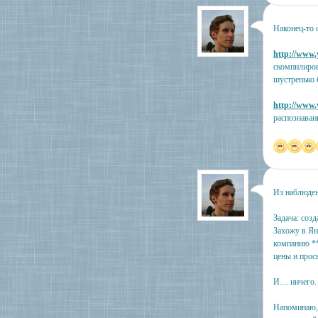
Наконец-то 
http://www
скомпилиров
шустренько б
http://www
распознаван
Из наблюден
Задача: созд
Захожу в Ян
компанию **
цены и прось
И.... ничего
Напоминаю, 