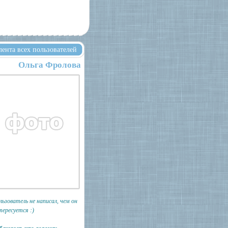
лента всех пользователей
Ольга Фролова
льзователь не написал, чем он
тересуется :)