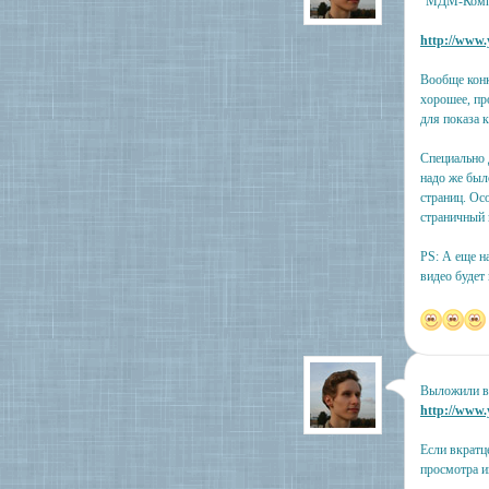
"МДМ-Компле
http://www
Вообще конк
хорошее, пр
для показа к
Специально 
надо же был
страниц. Ос
страничный 
PS: А еще н
видео будет 
Выложили ви
http://ww
Если вкратц
просмотра и