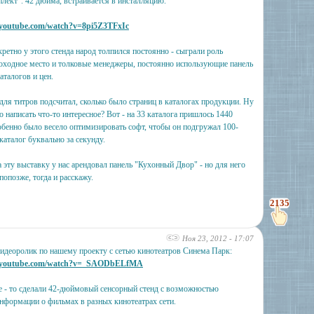
кт". 42 дюйма, встраивается в инсталляцию.
.youtube.com/watch?v=8pi5Z3TFxIc
ретно у этого стенда народ толпился постоянно - сыграли роль
оходное место и толковые менеджеры, постоянно использующие панель
аталогов и цен.
для титров подсчитал, сколько было страниц в каталогах продукции. Ну
о написать что-то интересное? Вот - на 33 каталога пришлось 1440
обенно было весело оптимизировать софт, чтобы он подгружал 100-
каталог буквально за секунду.
а эту выставку у нас арендовал панель "Кухонный Двор" - но для него
попозже, тогда и расскажу.
2135
Ноя 23, 2012 - 17:07
деоролик по нашему проекту с сетью кинотеатров Синема Парк:
w.youtube.com/watch?v=_SAODbELfMA
е - то сделали 42-дюймовый сенсорный стенд с возможностью
нформации о фильмах в разных кинотеатрах сети.