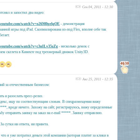
Сен 04, 2011 - 12:30
отснял и запостил два видео:
.youtube.com/watch?v=o26M0prlqOE
- демонстрация
анной игры под iPad. Скопмилирована из-под Flex, вполне себе так
егает.
.youtube.com/watch?v=c3nILv35zZg
- несколько демок с
ием скелета в Кинекте под трехмерный движок Unity3D.
4630
Авг 25, 2011 - 12:35
ий за отечественным бизнесом:
ать и разослать пресс-релиз.
декс, ищу по соотвествующим словам. В спецразмещении вижу
***, вроде ничего. Захожу на сайт, регистрируюсь, вижу определенные
бу отправить заявку на заказ на e-mail *****. Заявку отправляю.
. За сутки ни ответа, ни привета.
что я уже потратил деньги этой компании (которая платит за клики в