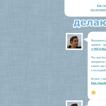
Как узн
кто постави
Выложили р
экранов - п
v=MXYvKp
Что мне боль
материалов в
клиент сам м
в последний 
Кстати, у на
http://touch