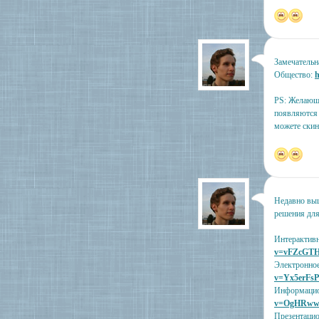
Замечательн
Общество:
h
PS: Желающи
появляются л
можете скин
Недавно выш
решения для
Интерактивн
v=vFZcGT
Электронное
v=Yx5erFs
Информацио
v=OgHRww
Презентаци