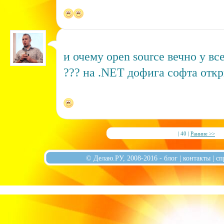
и очему open source вечно у вс
??? на .NET дофига софта отк
| 40 |
Ранние >>
© Делаю.РУ, 2008-2016 -
блог
|
контакты
|
сп