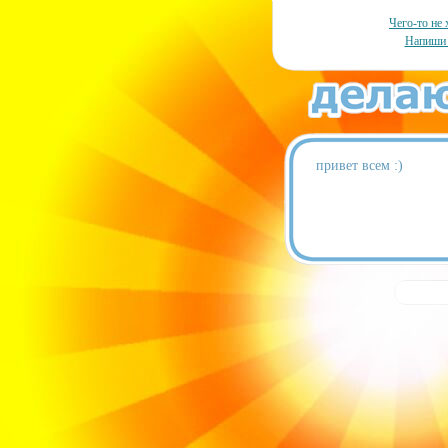
Чего-то не 
Напиши 
привет всем :)