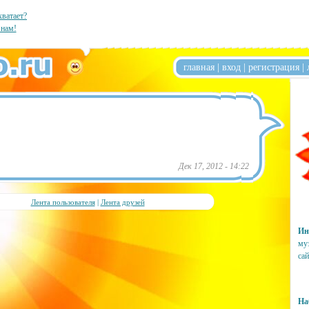
хватает?
нам!
главная
|
вход
|
регистрация
|
Дек 17, 2012 - 14:22
Лента пользователя
|
Лента друзей
Ин
му
сай
На