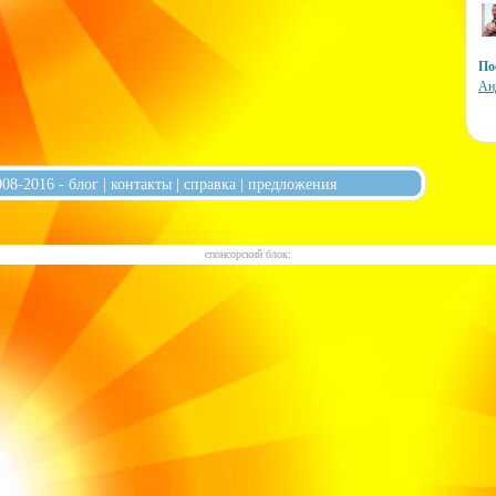
По
Ан
008-2016 -
блог
|
контакты
|
справка
|
предложения
cпонсорский блок: