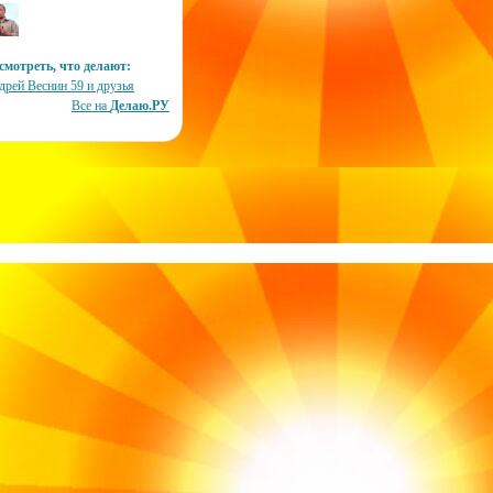
смотреть, что делают:
дрей Веснин 59 и друзья
Все на
Делаю.РУ