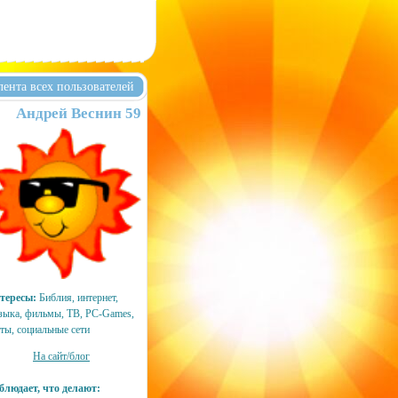
лента всех пользователей
Андрей Веснин 59
тересы:
Библия, интернет,
зыка, фильмы, ТВ, PC-Games,
ты, социальные сети
На сайт/блог
блюдает, что делают: