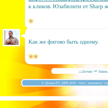
к кликов. Юзабилити от Sharp 
Как же фигово быть одному.
<< Поздние
| 40 |
Ранние
© Делаю.РУ, 2008-2016 -
блог
|
контакты
|
сп