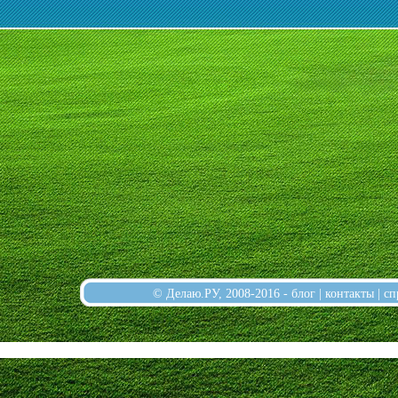
© Делаю.РУ, 2008-2016 -
блог
|
контакты
|
сп