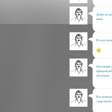
Добро не мож
ними.
Из всех веч
Настоящая п
правдоподоб
поступали.
Кто испытал
существуют.