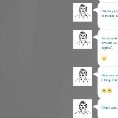
Отчего у гр
не маньяк, о
Когда я учи
ватмана как
чертёж".
Женщины вдо
(Оскар Уайл
Юрьев день..