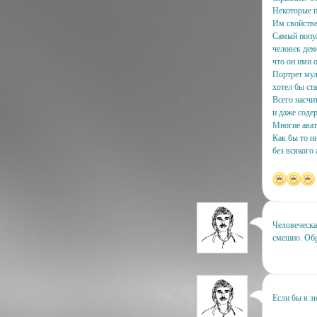
Некоторые п
Им свойстве
Самый попул
человек дем
что он ими о
Портрет мул
хотел бы ста
Всего насчи
и даже соде
Многие ават
Как бы то н
без всякого 
Человеческа
смешно. Обр
Если бы я зн