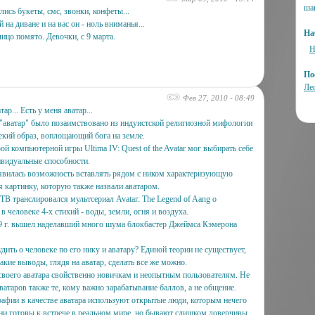
ша
лись букеты, смс, звонки, конфеты...
на диване и на вас он - ноль вниманья...
На
ицо помято. Девочки, с 9 марта.
Н
По
Ле
Фев 27, 2010 - 08:49
тар... Есть у меня аватар...
"аватар" было позаимствовано из индуистской религиозной мифологии
некий образ, воплощающий бога на земле.
рой компьютерной игры Ultima IV: Quest of the Avatar мог выбирать себе
ивидуальные способности.
оявилась возможность вставлять рядом с ником характеризующую
я картинку, которую также назвали аватаром.
 ТВ транслировался мультсериал Avatar: The Legend of Aang о
в человеке 4-х стихий - воды, земли, огня и воздуха.
9 г. вышел наделавший много шума блокбастер Джеймса Кэмерона
дить о человеке по его нику и аватару? Единой теории не существует,
акие выводы, глядя на аватар, сделать все же можно.
своего аватара свойственно новичкам и неопытным пользователям. Не
ватаров также те, кому важно зарабатывание баллов, а не общение.
афии в качестве аватара используют открытые люди, которым нечего
ни готовы к встрече в реальном мире, но бывают слишком доверчивы.