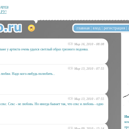
 друга
.РУ!
главная
|
вход
|
регистрация
|
Мар 16, 2010 - 08:08
ьме у артиста очень удался светлый образ грязного подонка.
Мар 13, 2010 - 07:55
а любви. Надо кого-нибудь полюбить...
Мар 13, 2010 - 07:55
секс. Секс - не любовь. Но иногда бывает так, что секс и любовь - одно
Ин
ко
пр
Мар 09, 2010 - 15:14