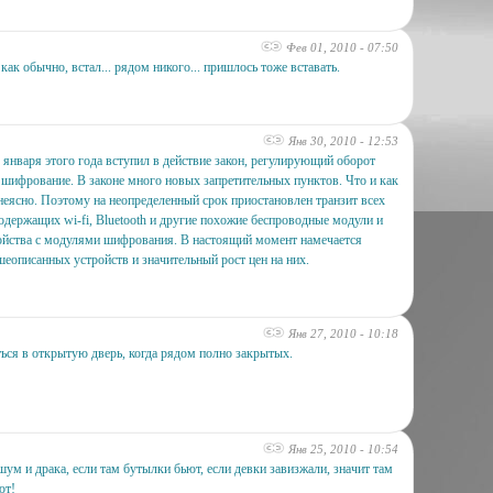
Фев 01, 2010 - 07:50
как обычно, встал... рядом никого... пришлось тоже вставать.
Янв 30, 2010 - 12:53
1 января этого года вступил в действие закон, регулирующий оборот
 шифрование. В законе много новых запретительных пунктов. Что и как
 неясно. Поэтому на неопределенный срок приостановлен транзит всех
содержащих wi-fi, Bluetooth и другие похожие беспроводные модули и
ойства с модулями шифрования. В настоящий момент намечается
еописанных устройств и значительный рост цен на них.
Янв 27, 2010 - 10:18
ься в открытую дверь, когда рядом полно закрытых.
Янв 25, 2010 - 10:54
шум и драка, если там бутылки бьют, если девки завизжали, значит там
ют!