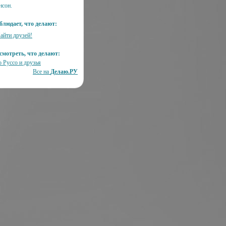
нсон.
блюдает, что делают:
айти друзей!
смотреть, что делают:
о Руссо и друзья
Все на
Делаю.РУ