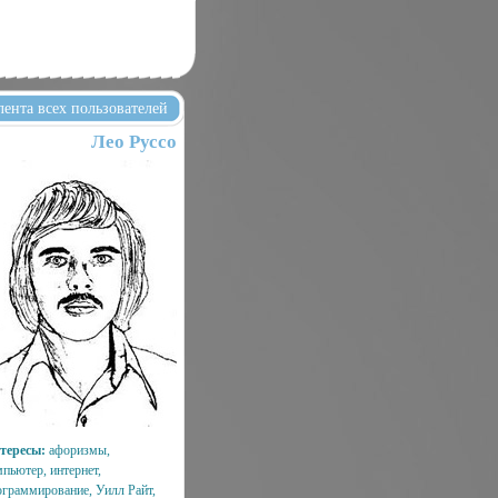
лента всех пользователей
Лео Руссо
тересы:
афоризмы,
мпьютер, интернет,
ограммирование, Уилл Райт,