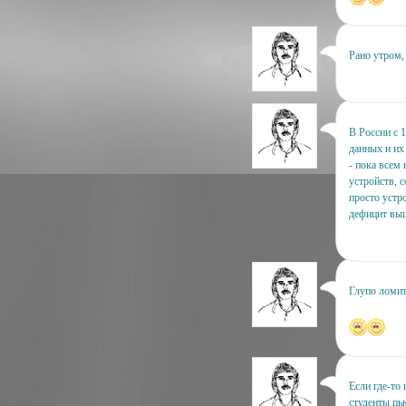
Рано утром, 
В России с 
данных и их
- пока всем
устройств, 
просто устр
дефицит выш
Глупо ломит
Если где-то 
студенты пь