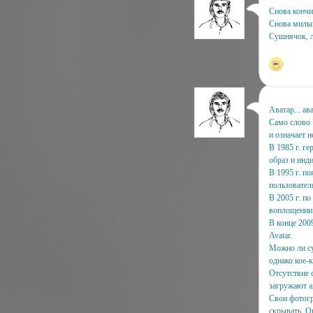
Снова кончи
Снова милый 
Cушнячок, л
Аватар... ава
Само слово 
и означает 
В 1985 г. ге
образ и инд
В 1995 г. п
пользовател
В 2005 г. по
воплощении 
В конце 200
Avatar.
Можно ли су
однако кое-к
Отсутствие 
загружают а
Свои фотогр
скрывать. О