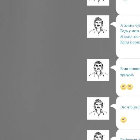
А жить я буд
Ведь у меня 
Я знаю, это 
Когда сильн
Если человек
ерундой.
Это что же 