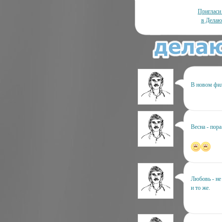
Пригласи
в Делаю
В новом фил
Весна - пор
Любовь - не 
и то же.