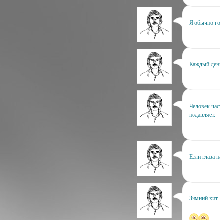
Я обычно гов
Каждый день 
Человек час
подавляет.
Если глаза н
Зимний хит 