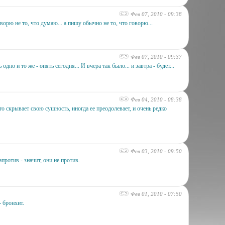
Фев 07, 2010 - 09:38
орю не то, что думаю... а пишу обычно не то, что говорю...
Фев 07, 2010 - 09:37
одно и то же - опять сегодня... И вчера так было... и завтра - будет...
Фев 04, 2010 - 08:38
то скрывает свою сущность, иногда ее преодолевает, и очень редко
Фев 03, 2010 - 09:50
апротив - значит, они не против.
Фев 01, 2010 - 07:50
- бронхит.