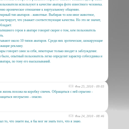
ользователи используют в качестве аватара фото известного человека.
нно ироническое отношение к виртуальному общению.
ярный тип аватаров - животные. Выбирая то или иное животное,
онстрирует, что уважает соответствующие качества. Но это не значит,
бладает.
ьтяшного героя в аватаре говорит скорее о том, кем пользователь
ть.
тывают около 10 типов аватаров. Среди них эротические, шокирующие
ржащие рекламу.
ары говорят сами за себя, некоторые только вводят в заблуждение.
и было, опытный пользователь легко определит характер собеседника и
аватара, по тону его высказываний.
Фев 25, 2010 - 09:03
я жизнь похожа на коробку спичек. Обращаться с ней серьезно -
ащаться несерьезно - опасно.
Фев 24, 2010 - 08:46
ал то, что знаете вы, я бы мог не знать того, что я знаю.