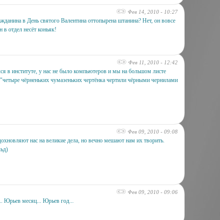
Фев 14, 2010 - 10:27
ажданина в День святого Валентина оттопырена штанина? Нет, он вовсе
н в отдел несёт коньяк!
Фев 11, 2010 - 12:42
лся в институте, у нас не было компьютеров и мы на большом листе
 "четыре чёрненьких чумазеньких чертёнка чертили чёрными чернилами
Фев 09, 2010 - 09:08
хновляют нас на великие дела, но вечно мешают нам их творить.
ьд)
Фев 09, 2010 - 09:06
. Юрьев месяц... Юрьев год...