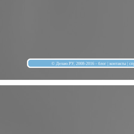
© Делаю.РУ, 2008-2016 -
блог
|
контакты
|
сп