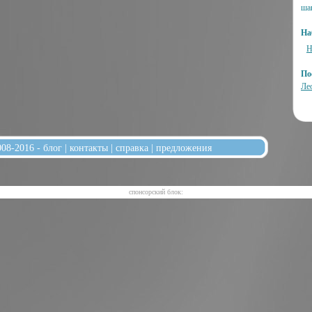
ша
На
Н
По
Ле
008-2016 -
блог
|
контакты
|
справка
|
предложения
cпонсорский блок: