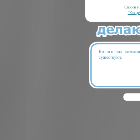
Спроси у 
"Как де
Кто испытал наслажде
существуют.