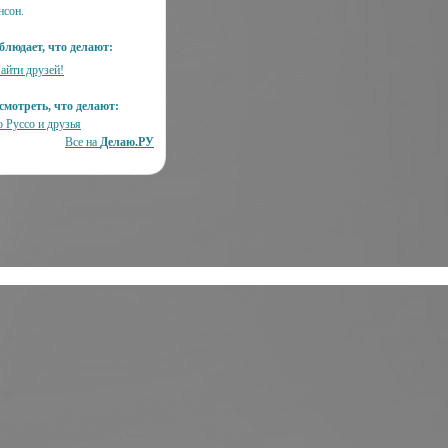
нсон.
блюдает, что делают:
айти друзей!
смотреть, что делают:
о Руссо и друзья
Все на
Делаю.РУ