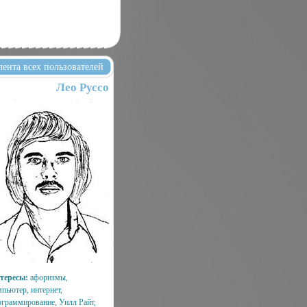
лента всех пользователей
Лео Руссо
тересы:
афоризмы,
мпьютер, интернет,
ограммирование, Уилл Райт,