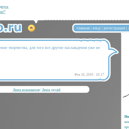
друга:
ла?"
главная
|
вход
|
регистрация
|
ние творчества, для того все другие наслаждения уже не
Фев 16, 2010 - 10:17
Лента пользователя
|
Лента друзей
Ин
ко
пр