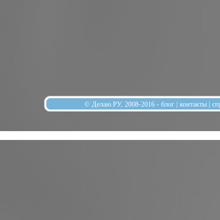
© Делаю.РУ, 2008-2016 -
блог
|
контакты
|
сп