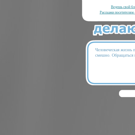
Ведешь свой бл
Расскажи посетителям 
Человеческая жизнь п
смешно. Обращаться н