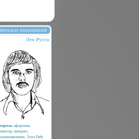
лента всех пользователей
Лео Руссо
тересы:
афоризмы,
мпьютер, интернет,
ограммирование, Уилл Райт,