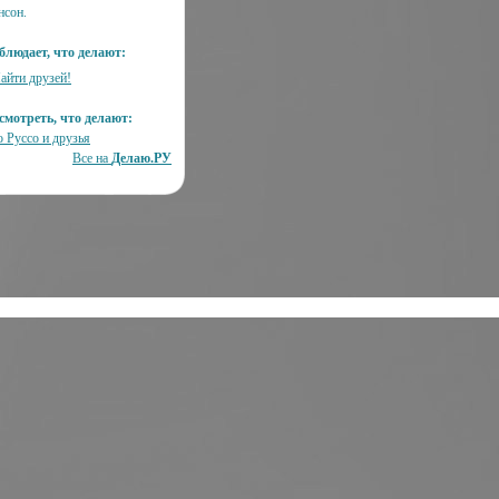
нсон.
блюдает, что делают:
айти друзей!
смотреть, что делают:
о Руссо и друзья
Все на
Делаю.РУ