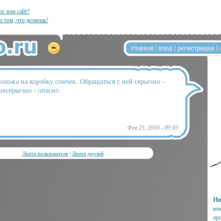
ог или сайт?
о том, что делаешь!
главная
|
вход
|
регистрация
|
охожа на коробку спичек. Обращаться с ней серьезно -
есерьезно - опасно.
Фев 25, 2010 - 09:03
Лента пользователя
|
Лента друзей
Ин
ко
пр