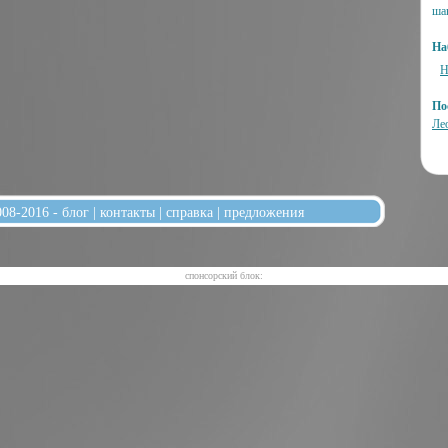
ша
На
Н
По
Ле
008-2016 -
блог
|
контакты
|
справка
|
предложения
cпонсорский блок: