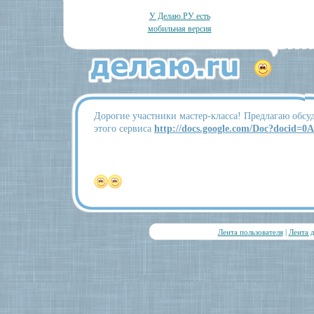
У Делаю.РУ есть
мобильная версия
Дорогие участники мастер-класса! Предлагаю обс
этого сервиса
http://docs.google.com/Doc?docid
Лента пользователя
|
Лента 