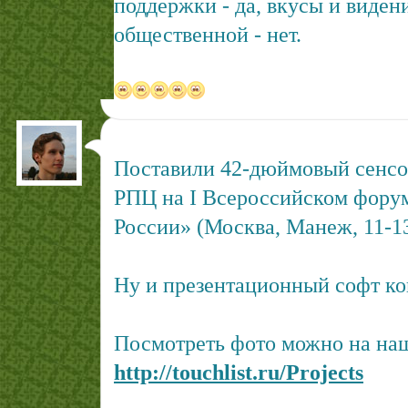
поддержки - да, вкусы и виден
общественной - нет.
Поставили 42-дюймовый сенсо
РПЦ на I Всероссийском фору
России» (Москва, Манеж, 11-13
Ну и презентационный софт кон
Посмотреть фото можно на наш
http://touchlist.ru/Projects