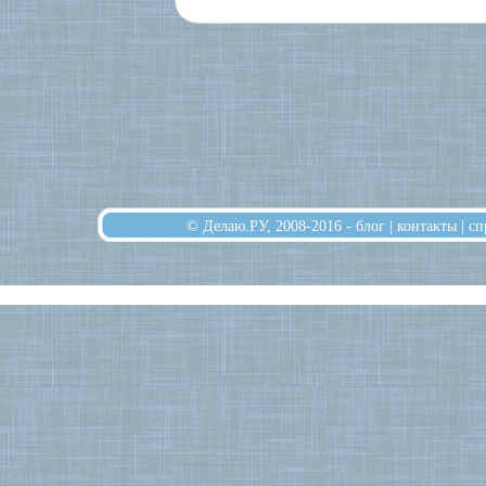
© Делаю.РУ, 2008-2016 -
блог
|
контакты
|
сп