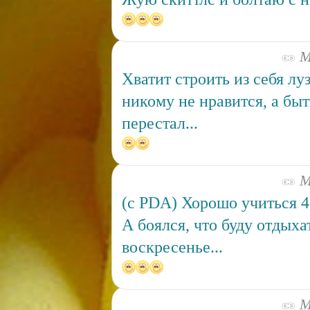
Ма
Хватит строить из себя лу
никому не нравится, а бы
перестал...
Ма
(c PDA) Хорошо учиться 4 
А боялся, что буду отдыха
воскресенье...
Ма