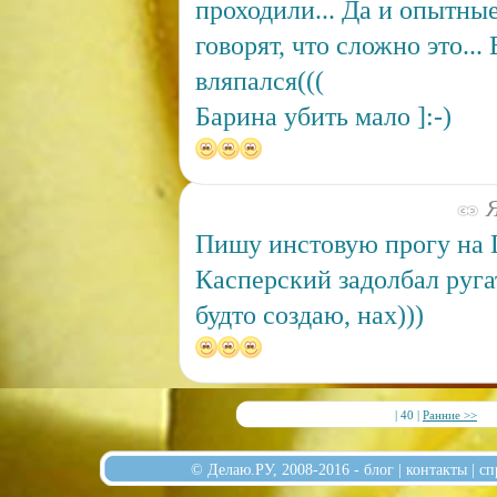
проходили... Да и опытн
говорят, что сложно это... 
вляпался(((
Барина убить мало ]:-)
Я
Пишу инстовую прогу на D
Касперский задолбал руга
будто создаю, нах)))
| 40 |
Ранние >>
© Делаю.РУ, 2008-2016 -
блог
|
контакты
|
сп