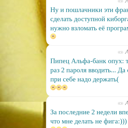
А
Ну и пошлачники эти фра
сделать доступной киборг
нужно взломать её прогр
А
Пипец Альфа-банк опух: 
раз 2 пароля вводить... Д
при себе надо держать(
А
За последние 2 недели в
что мне делать не фига:)))