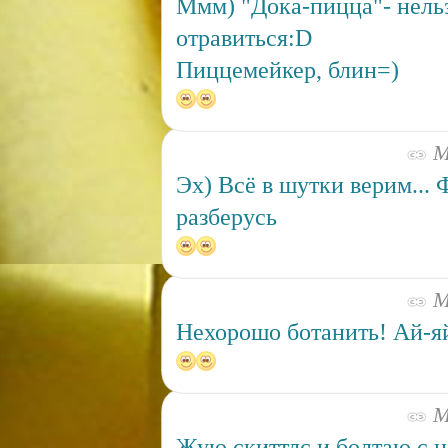
Ммм) "Дока-пицца"- нель
отравиться:D
Пиццемейкер, блин=)
Ма
Эх) Всё в шутки верим... 
разберусь
Ма
Нехорошо ботанить! Ай-яй
Ма
Жую скиттлс и болтаю с н