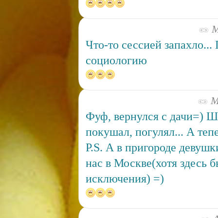
М
Что-то сессией запахло...
социологию
Ма
Фуф, вернулся с дачи=) 
покушал, погулял... А теп
P.S. А в пригороде девушк
нас в Москве(хотя здесь 
исключения) =)