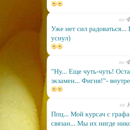
Ф
Уже нет сил радоваться...
уснул)
Ф
"Ну... Еще чуть-чуть! Ост
экзамен... Фигня!"- внутр
Я
Ппц... Мой курсач с граф
связан... Мы их нигде ник