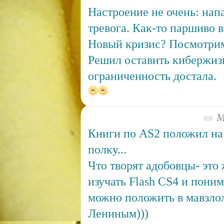
Настроение не очень: нап
тревога. Как-то паршиво в
Новый кризис? Посмотри
Решил оставить кибержизн
ограниченность достала.
Ма
Книги по AS2 положил н
полку...
Что творят адобовцы- это
изучать Flash CS4 и пони
можно положить в мавзло
Лениным)))