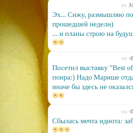
Ма
Эх... Сижу, размышляю по
прошедшей недели)
... и планы строю на буд
Ф
Посетил выставку "Best of
понра:) Надо Марише отд
иначе бы здесь не оказался
Ф
Сбылась мечта идиота: заб