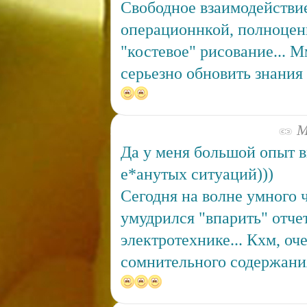
Свободное взаимодействи
операционнкой, полноцен
"костевое" рисование... М
серьезно обновить знания
Ма
Да у меня большой опыт в
е*анутых ситуаций)))
Сегодня на волне умного 
умудрился "впарить" отче
электротехнике... Кхм, оч
сомнительного содержания)