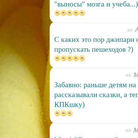
"выносы" мозга и учеба...)
А
С каких это пор джипари 
пропускать пешеходов ?)
Ма
Забавно: раньше детям на
рассказывали сказки, а те
КПКшку)
Ма