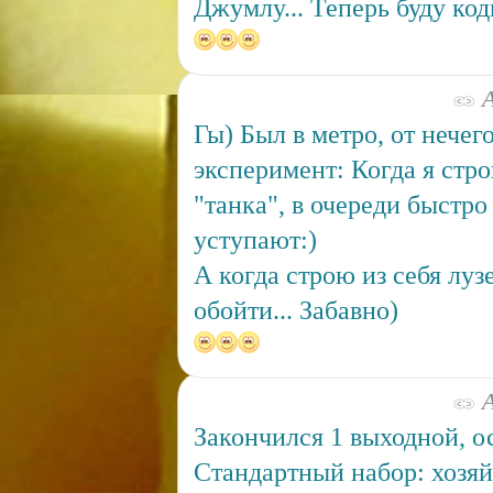
Джумлу... Теперь буду код
А
Гы) Был в метро, от нечег
эксперимент: Когда я стро
"танка", в очереди быстр
уступают:)
А когда строю из себя луз
обойти... Забавно)
А
Закончился 1 выходной, о
Стандартный набор: хозяй