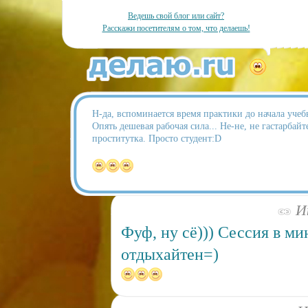
Ведешь свой блог или сайт?
Расскажи посетителям о том, что делаешь!
Н-да, вспоминается время практики до начала учеб
Опять дешевая рабочая сила... Не-не, не гастарбайт
проститутка. Просто студент:D
Ию
Фуф, ну сё))) Сессия в ми
отдыхайтен=)