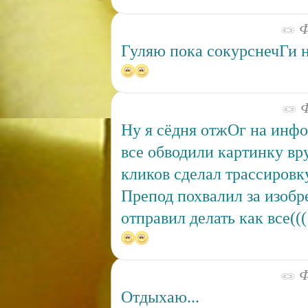
Ф
Гуляю пока сокурснечГи на
Ф
Ну я сёдня отжОг на инфо
все обводили картинку вру
кликов сделал трассировку
Препод похвалил за изобр
отправил делать как все(((
Ф
Отдыхаю...