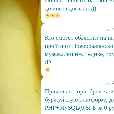
Пошел заливать на свой P
до инста доезжать)).
А
Кто смогёт объяснит на па
пройти от Преображенской
музыкалки им. Гедике, то
:D
А
Прикольно: приобрел хал
буржуйскую платформу дл
PHP+MySQL(0,5ГБ за 0 руб