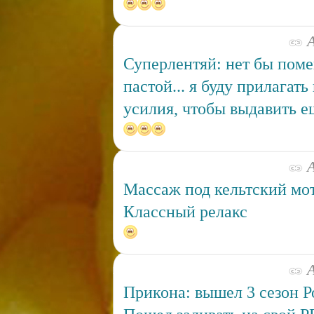
А
Суперлентяй: нет бы поме
пастой... я буду прилагат
усилия, чтобы выдавить е
А
Массаж под кельтский мот
Классный релакс
А
Прикона: вышел 3 сезон Ро