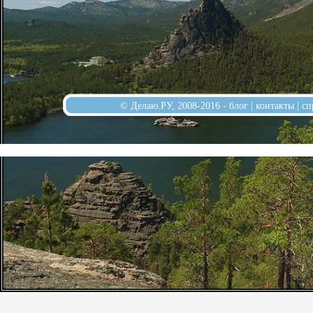
© Делаю.РУ, 2008-2016 -
блог
|
контакты
|
сп