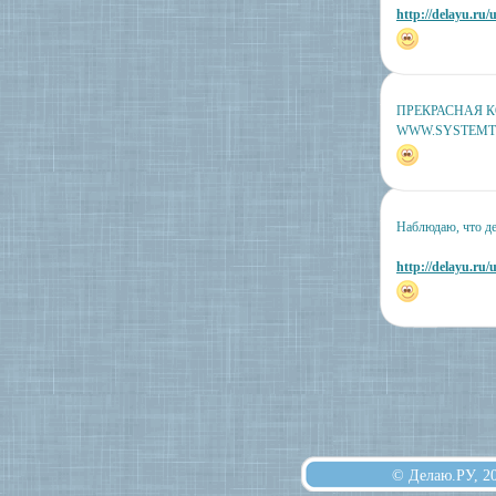
http://delayu.ru/
ПРЕКРАСНАЯ 
WWW.SYSTEMT
Наблюдаю, что де
http://delayu.ru/
© Делаю.РУ, 2