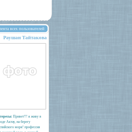
лента всех пользователей
Раушан Тайтакова
тересы:
Привет!!! я живу в
оде Актау, на берегу
спийского моря! профессия