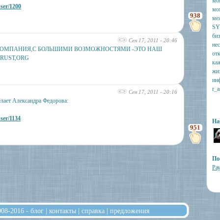
мо
user/1200
мо
938
ме
SY
би
Сен 17, 2011 - 20:46
не
КОМПАНИЯ,С БОЛЬШИМИ ВОЗМОЖНОСТЯМИ -ЭТО НАШ
от
RUST,ORG
ка
жи
ин
r_a
Сен 17, 2011 - 20:16
лает Александра Федорова:
user/1134
На
951
По
Ра
008-2016 -
блог
|
контакты
|
справка
|
предложения