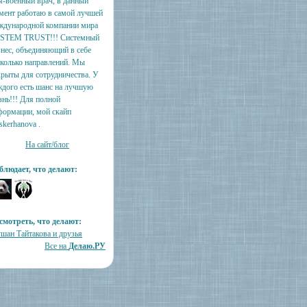
я-военный врач, в данный
мент работаю в самой лучшей
ждународной компании мира
STEM TRUST!!! Системный
знес, объединяющий в себе
сколько направлений. Мы
крыты для сотрудничества. У
ждого есть шанс на лучшую
знь!!! Для полной
формации, мой скайп
skerhanova .
На сайт/блог
блюдает, что делают:
смотреть, что делают:
ушан Тайтакова и друзья
Все на
Делаю.РУ