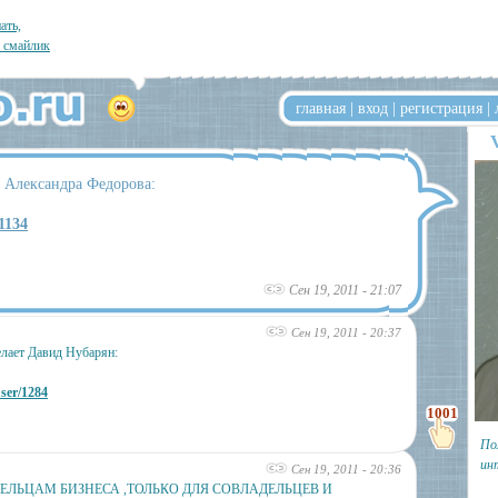
ать,
л смайлик
главная
|
вход
|
регистрация
|
т Александра Федорова:
/1134
Сен 19, 2011 - 21:07
Сен 19, 2011 - 20:37
лает Давид Нубарян:
user/1284
1001
По
ин
Сен 19, 2011 - 20:36
ЕЛЬЦАМ БИЗНЕСА ,ТОЛЬКО ДЛЯ СОВЛАДЕЛЬЦЕВ И