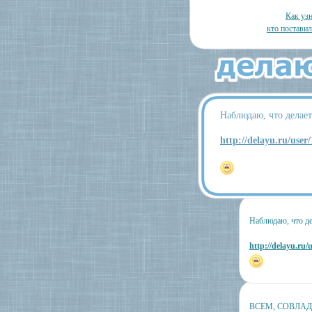
Как узн
кто постави
Наблюдаю, что делае
http://delayu.ru/user
Наблюдаю, что де
http://delayu.ru/
ВСЕМ, СОВЛАД