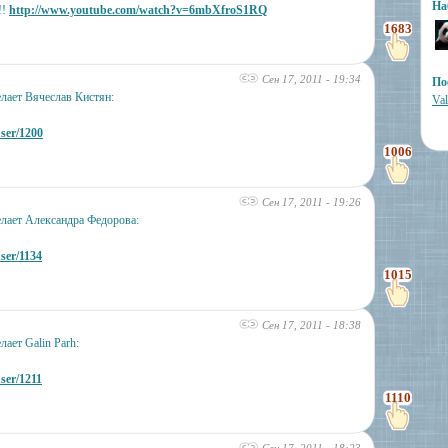
На
!!
http://www.youtube.com/watch?v=6mbXfroS1RQ
1683
Сен 17, 2011 - 19:34
По
лает Вячеслав Кистян:
Val
user/1200
1006
Сен 17, 2011 - 19:26
лает Александра Федорова:
user/1134
1015
Сен 17, 2011 - 18:38
ает Galin Parh:
user/1211
1110