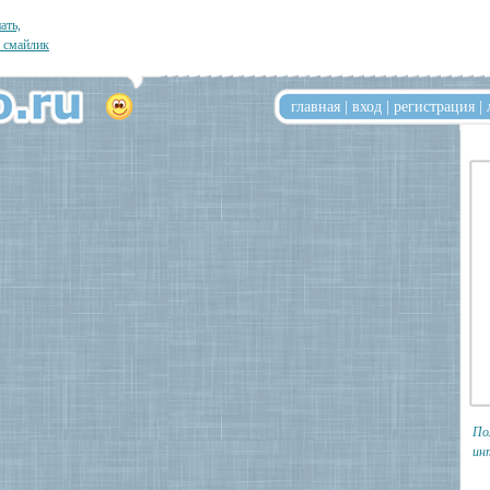
ать,
л смайлик
главная
|
вход
|
регистрация
|
По
ин