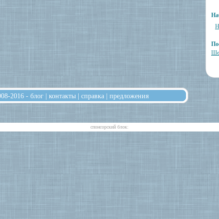
На
Н
По
Ше
008-2016 -
блог
|
контакты
|
справка
|
предложения
cпонсорский блок: