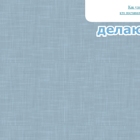
Как узн
кто постави