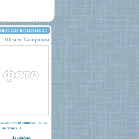
лента всех пользователей
Шемсо Хазирович
льзователь не написал, чем он
тересуется :)
На сайт/блог