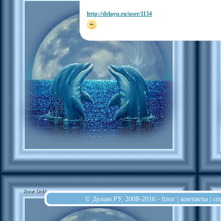
http://delayu.ru/user/1134
© Делаю.РУ, 2008-2016 -
блог
|
контакты
|
сп