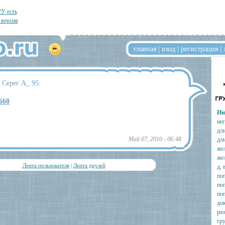
У есть
 версия
главная
|
вход
|
регистрация
|
 Серег A_ 95:
/660
Ин
не
дл
Май 07, 2010 - 06:48
дл
же
же
Лента пользователя
|
Лента друзей
д, 
пог
пог
по
до
ра
гру