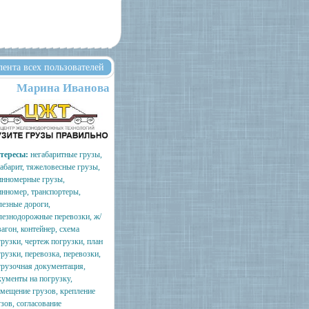
лента всех пользователей
Марина Иванова
тересы:
негабаритные грузы,
габарит, тяжеловесные грузы,
инномерные грузы,
инномер, транспортеры,
лезные дороги,
лезнодорожные перевозки, ж/
вагон, контейнер, схема
рузки, чертеж погрузки, план
рузки, перевозка, перевозки,
грузочная документация,
кументы на погрузку,
змещение грузов, крепление
зов, согласование