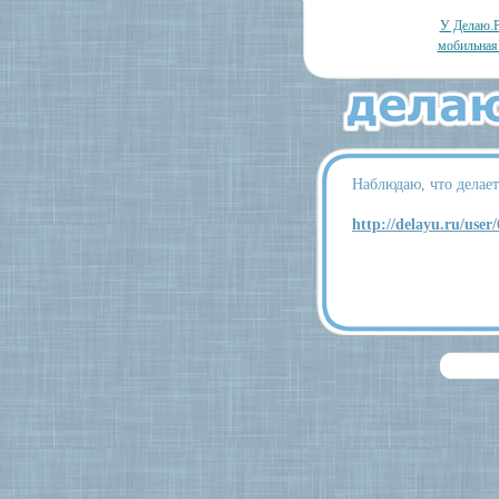
У Делаю.Р
мобильная
Наблюдаю, что делает
http://delayu.ru/user