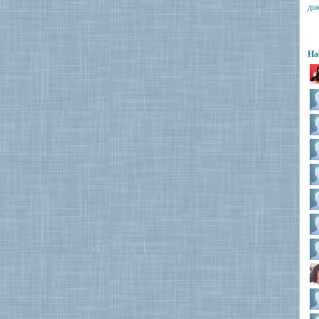
до
На