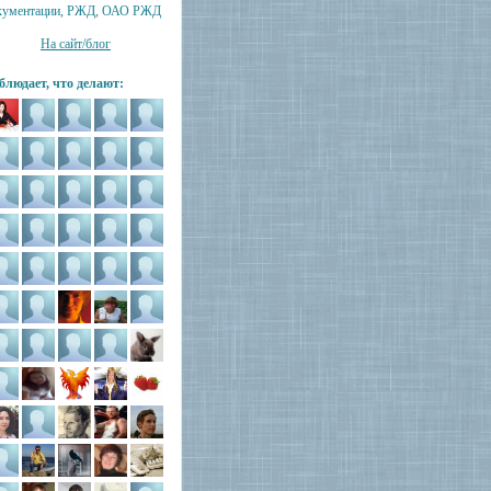
кументации, РЖД, ОАО РЖД
На сайт/блог
блюдает, что делают: