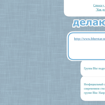
Спроси у 
"Как де
http://www.blurstar.n
Группа Blur подр
Неофициальный са
современном стил
группе Blur. Нап