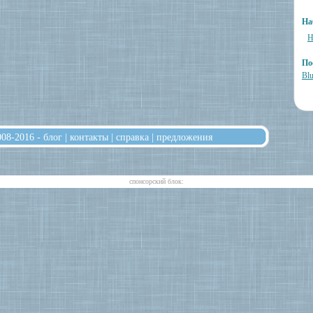
На
Н
По
Blu
008-2016 -
блог
|
контакты
|
справка
|
предложения
cпонсорский блок: