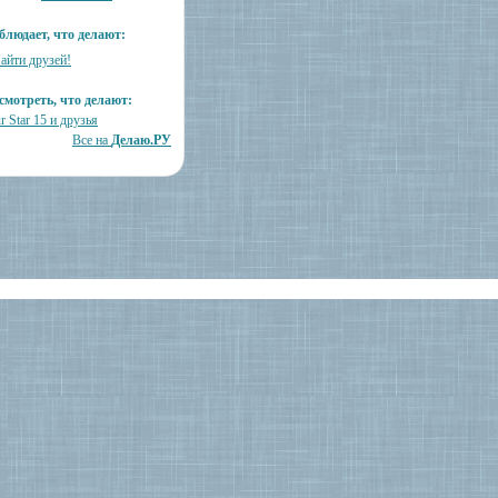
блюдает, что делают:
айти друзей!
смотреть, что делают:
r Star 15 и друзья
Все на
Делаю.РУ