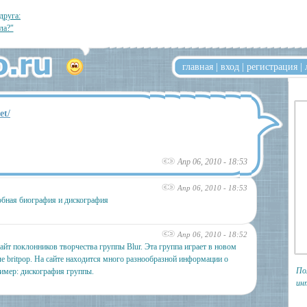
друга:
ла?"
главная
|
вход
|
регистрация
|
et/
Апр 06, 2010 - 18:53
Апр 06, 2010 - 18:53
обная биография и дискография
Апр 06, 2010 - 18:52
йт поклонников творчества группы Blur. Эта группа играет в новом
е britpop. На сайте находится много разнообразной информации о
По
ример: дискография группы.
ин