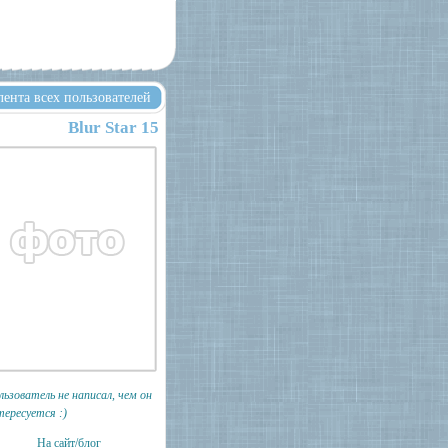
лента всех пользователей
Blur Star 15
льзователь не написал, чем он
тересуется :)
На сайт/блог