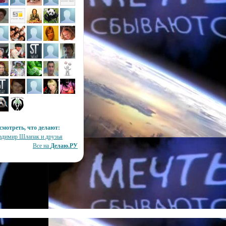
смотреть, что делают:
адимиp Шлапак и друзья
Все на
Делаю.РУ