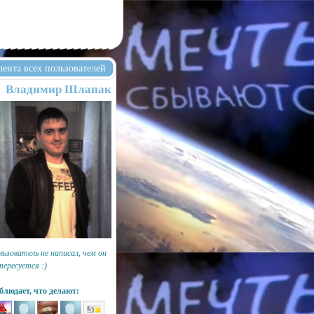
лента всех пользователей
Владимиp Шлапак
льзователь не написал, чем он
тересуется :)
блюдает, что делают: