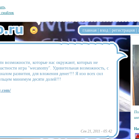
ать,
л смайлик
главная
|
вход
|
регистрация
|
ти возможности, которые нас окружают, которых не
частности игра "wecanomy". Удивительная возможность, с
алом развития, для вложения денег!!! Я изо всех сил
ельцем минимум десяти долей!!!
y.com/
По
ин
На
Сен 21, 2011 - 05:42