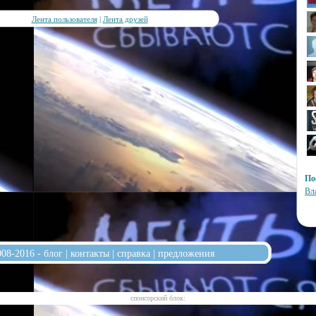
Лента пользователя
|
Лента друзей
По
Вл
008-2016 -
блог
|
контакты
|
справка
|
предложения
cпонсорский блок: