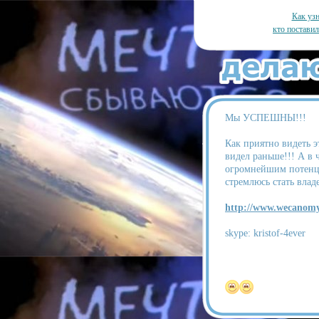
Как узн
кто постави
Мы УСПЕШНЫ!!!
Как приятно видеть э
видел раньше!!! А в 
огромнейшим потенци
стремлюсь стать влад
http://www.wecanom
skype: kristof-4ever