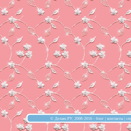
© Делаю.РУ, 2008-2016 -
блог
|
контакты
|
сп