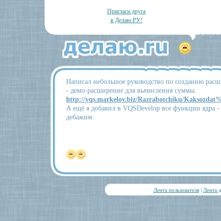
Пригласи друга
в Делаю.РУ!
Написал небольшое руководство по созданию расш
- демо-расширение для вычисления суммы.
http://vqs.markelov.biz/Razrabotchiku/Kaksozdat%
А ещё я добавил в VQSDevelop все функции ядра -
дебажим.
Лента пользователя
|
Лента 