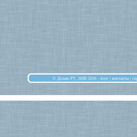
© Делаю.РУ, 2008-2016 -
блог
|
контакты
|
сп