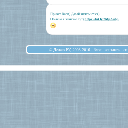
Привет Всем) Давай знакомиться)
Обычно я зависаю тут)
https://bit.ly/2MpAu6p
© Делаю.РУ, 2008-2016 -
блог
|
контакты
|
сп