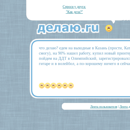
Спроси у друга:
"Как дела?"
что делаю? едем на выходные в Казань (прости, Кать
смогу), на 90% нашел работу, купил новый принтер
пойдем на ДДТ в Олимпийский, зарегистрировалс
гитаре и в волейбол, а по-хорошему ничего я сейча
Лента пользователя
|
Лента 