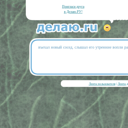
Пригласи друга
в Делаю.РУ!
въехал новый сосед, слышал его утренние вопли р
Лента пользователя
|
Лента 