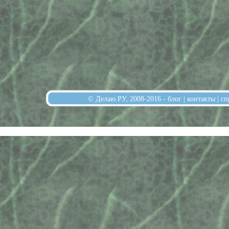
© Делаю.РУ, 2008-2016 -
блог
|
контакты
|
сп