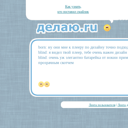
Как узнать,
кто поставил смайлик
born: ну они мне к плееру по дизайну точно подход
blind: я видел твой плеер, тебе очень важен дизайн
blind: очень уж элегантно батарейка от нокии при
прозрачным скотчем
Лента пользователя
|
Лента 