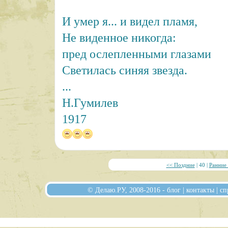
И умер я... и видел пламя,
Не виденное никогда:
пред ослепленными глазами
Светилась синяя звезда.
...
Н.Гумилев
1917
<< Поздние
| 40 |
Ранние
© Делаю.РУ, 2008-2016 -
блог
|
контакты
|
сп