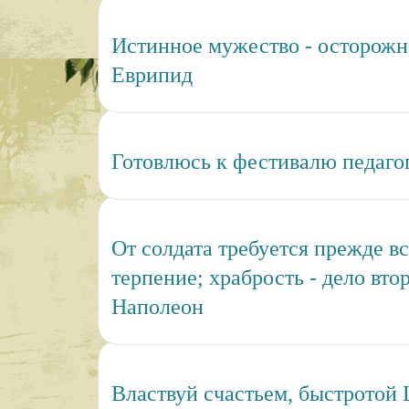
Истинное мужество - осторожн
Еврипид
Готовлюсь к фестивалю педаго
От солдата требуется прежде в
терпение; храбрость - дело втор
Наполеон
Властвуй счастьем, быстротой 