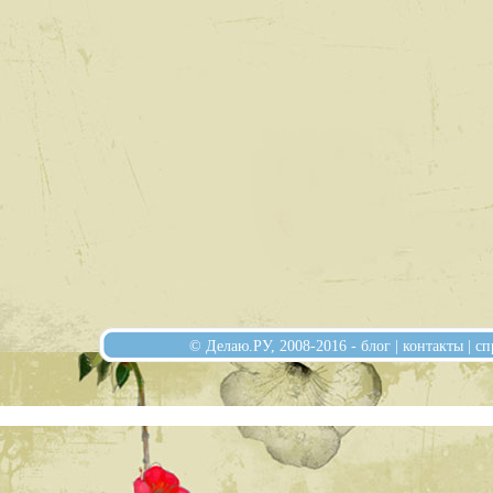
© Делаю.РУ, 2008-2016 -
блог
|
контакты
|
сп