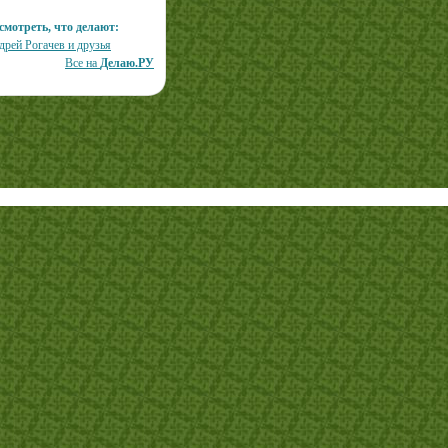
смотреть, что делают:
дрей Рогачев и друзья
Все на
Делаю.РУ