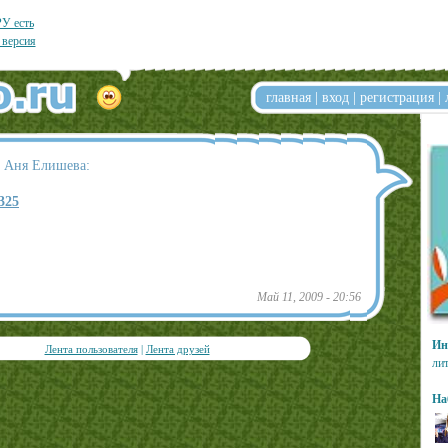
У есть
 версия
главная
|
вход
|
регистрация
|
т Аня Елишева:
/325
Май 11, 2009 - 20:56
Ин
Лента пользователя
|
Лента друзей
ли
На