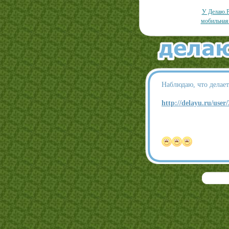
У Делаю.Р
мобильная
Наблюдаю, что делае
http://delayu.ru/user