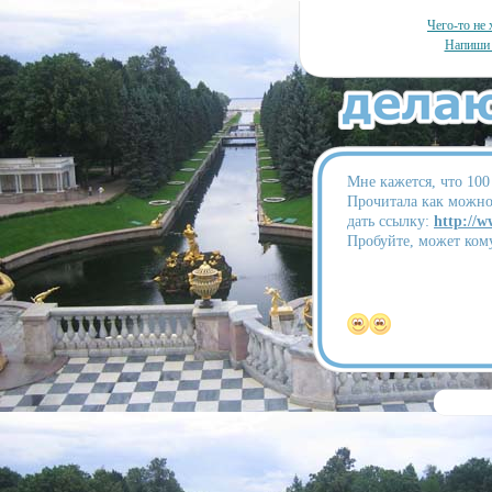
Чего-то не 
Напиши 
Мне кажется, что 100 
Прочитала как можно
дать ссылку:
http://
Пробуйте, может кому