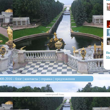
По
Ми
008-2016 -
блог
|
контакты
|
справка
|
предложения
cпонсорский блок: