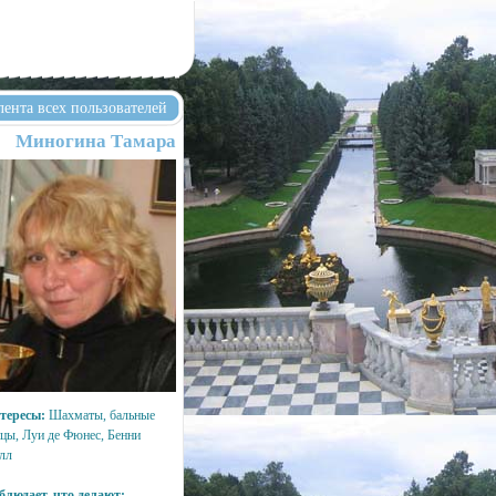
лента всех пользователей
Миногина Тамара
тересы:
Шахматы, бальные
нцы, Луи де Фюнес, Бенни
лл
блюдает, что делают: