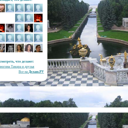
смотреть, что делают:
ногина Тамара и друзья
Все на
Делаю.РУ