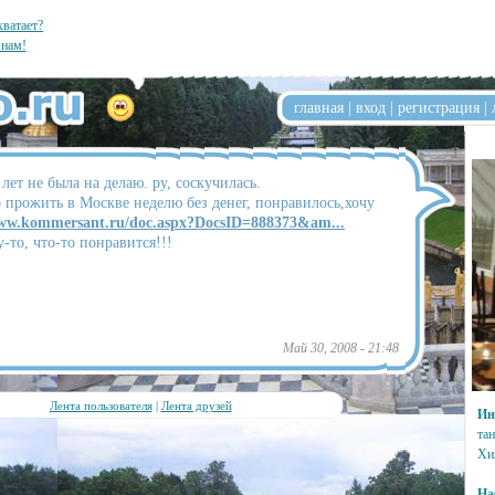
хватает?
нам!
главная
|
вход
|
регистрация
|
лет не была на делаю. ру, соскучилась.
 прожить в Москве неделю без денег, понравилось,хочу
www.kommersant.ru/doc.aspx?DocsID=888373&am...
-то, что-то понравится!!!
Май 30, 2008 - 21:48
Лента пользователя
|
Лента друзей
Ин
та
Хи
На